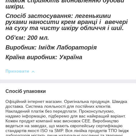
також сприяють відновленню будови
шкіри.
Спосіб застосування: легенькими
рухами наносити крем вранці і ввечері
на суху та чисту шкіру обличчя і шиї.
Об'єм: 200 мл.
Виробник: Імідж Лабораторія
Країна виробник: Україна
Приховати
Спосіб упаковки
Офіційний інтернет магазин. Оригінальна продукція. Швидка
доставка. Система лояльності для постійних клієнтів.
Накладений платіж без передплати. Проконсультуємо,
надамо інформацію, підберемо для вас найкращий варіант.
Кожен продукт компанії має висновок СЕЕ. Виробництво
ведеться на заводах, що мають європейську сертифікацію
стандартів якості ISO та SMP. Вся лінійка продуктів ТПО Імідж
лабораторія містить лише натуральні рослинні та тваринні