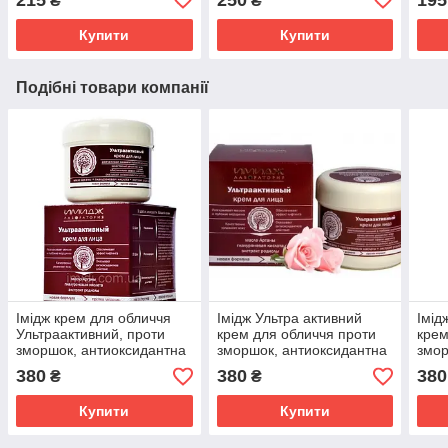
₴
₴
Імідж Лабораторія
осте
Купити
Купити
Подібні товари компанії
Імідж крем для обличчя
Імідж Ультра активний
Імід
Ультраактивний, проти
крем для обличчя проти
крем
зморшок, антиоксидантна
зморшок, антиоксидантна
змор
дія, ефект ліфтінга,
дія, розгладжує глибокі
дія,
380
380
380
₴
₴
гіалурон
зморшки
змо
Купити
Купити