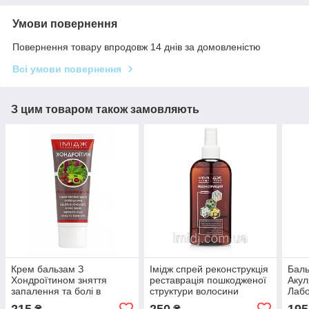
Умови повернення
Повернення товару впродовж 14 днів за домовленістю
Всі умови повернення
З цим товаром також замовляють
Крем бальзам З
Імідж спрей реконструкція
Баль
Хондроїтином зняття
реставрація пошкодженої
Акул
запалення та болі в
структури волосини
Лабо
суглобах, м'язах і хребті
сугл
215
250
195