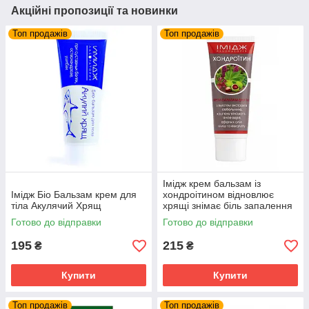
Акційні пропозиції та новинки
Топ продажів
Топ продажів
Імідж крем бальзам із
Імідж Біо Бальзам крем для
хондроітином відновлює
тіла Акулячий Хрящ
хрящі знімає біль запалення
суглобів та м'язів
Готово до відправки
Готово до відправки
195
215
₴
₴
Купити
Купити
Топ продажів
Топ продажів