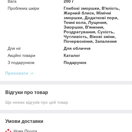
Вага
200 г
Проблема шкіри
Глибокі зморшки, В'ялість,
Жирний блиск, Мімічні
зморшки, Додаткові пори,
Темні кола, Лущення,
Зморшки, В'янення,
Роздратування, Сухість,
Чутливість, Вікові зміни,
Почервоніння, Запалення
Для ніг
Для обличчя
Акційні товари
Каталог
З подарунком
Подарунок
Приховати
Відгуки про товар
Ще немає відгуків про цей товар
Умови доставки
Нова Пошта