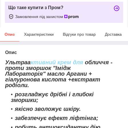
Що таке купити з Пром?
Замовлення під захистом
Опис
Характеристики
Відгуки про товар
Доставка
Опис
Ультраа
ктивний крем для
обличчя -
проти зморшок "Імідж
Лабораторія" масло Аргани +
гіалуронова кислота +екстракт
родіоли.
розгладжує дрібні і глибокі
зморшки;
якісно зволожує шкіру.
забезпечує ефект ліфтінга;
робить антиоксидантну дію.