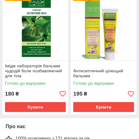
Імідж лабораторія бальзам
чудодій боле позбавляючий
Антисептичний цілющий
для тіла
бальзам
Готово до відправки
Готово до відправки
180
195
₴
₴
Купити
Купити
Про нас
100% позитивних з 131 відгука за рік