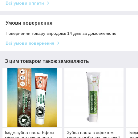
Всі умови оплати
Умови повернення
Повернення товару впродовж 14 днів за домовленістю
Всі умови повернення
З цим товаром також замовляють
Імідж зубна паста Ефект
Зубна паста з ефектом
Імід
мікронного очищення з
мікропломби для чутливої
акти