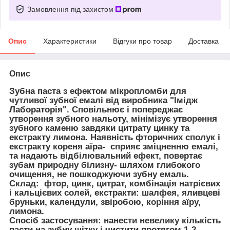
Замовлення під захистом
Опис
Характеристики
Відгуки про товар
Доставка
Опис
Зубна паста з ефектом мікропломби для
чутливої зубної емалі від виробника "Імідж
Лабораторія". Сповільнює і попереджає
утворення зубного нальоту, мінімізує утворення
зубного каменю завдяки цитрату цинку та
екстракту лимона. Наявність фторичних сполук і
екстракту кореня аїра- сприяє зміцненню емалі,
та надають відбілювальний ефект, повертає
зубам природну білизну- шляхом глибокого
очищення, не пошкоджуючи зубну емаль.
Склад: фтор, цинк, цитрат, комбінація натрієвих
і кальцієвих солей, екстракти: шалфея, яливцеві
бруньки, календули, звіробою, коріння аїру,
лимона.
Спосіб застосування: нанести невелику кількість
пасти на зубну щітку і чистити протягом 1-2