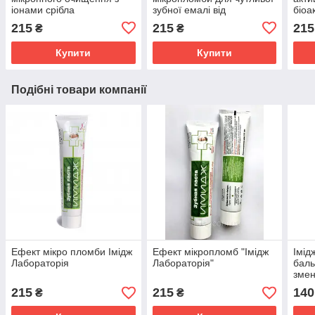
іонами срібла
зубної емалі від
біоа
виробника "Імідж
215
215
215
₴
₴
Лабораторія"
Купити
Купити
Подібні товари компанії
Ефект мікро пломби Імідж
Ефект мікропломб "Імідж
Імід
Лабораторія
Лабораторія"
баль
змен
проц
215
215
140
₴
₴