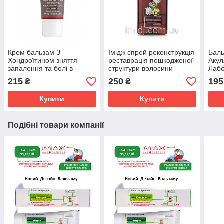
Крем бальзам З
Імідж спрей реконструкція
Баль
Хондроїтином зняття
реставрація пошкодженої
Акул
запалення та болі в
структури волосини
Лабо
суглобах, м'язах і хребті
сугл
215
250
195
₴
₴
Імідж Лабораторія
осте
Купити
Купити
Подібні товари компанії