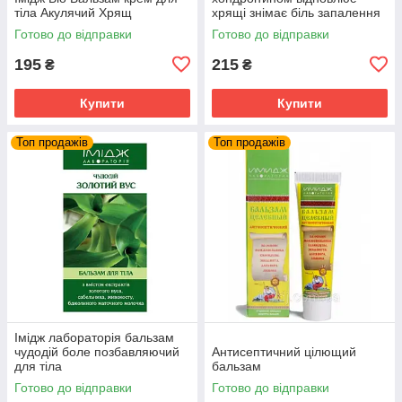
тіла Акулячий Хрящ
хрящі знімає біль запалення
суглобів та м'язів
Готово до відправки
Готово до відправки
195
215
₴
₴
Купити
Купити
Топ продажів
Топ продажів
Імідж лабораторія бальзам
чудодій боле позбавляючий
Антисептичний цілющий
для тіла
бальзам
Готово до відправки
Готово до відправки