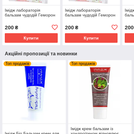
Імідж лабораторія
Імідж лабораторія
Імід
бальзам чудодій Геморон
бальзам чудодій Геморон
баль
200
200
200
₴
₴
Купити
Купити
Акційні пропозиції та новинки
Топ продажів
Топ продажів
Імідж крем бальзам із
Імідж Біо Бальзам крем для
хондроітином відновлює