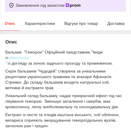
Замовлення під захистом
Опис
Характеристики
Відгуки про товар
Доставка
Опис
Бальзам "Геморон" Офіційний представник "Імідж
л
абораторія"
П
о догляду за зоною заднього проходу та промежиною.
Серія бальзамів "Чудодей" створена за унікальними
рецептами українського травника та знахаря Афанасія
Стрижко. До складу бальзамів входять натуральні олії,
витяжки й екстракти трав.
Унікальний склад бальзаму, надає прекрасний ефект під час
лікування геморою. Зменшує запалення і свербіж, має
кровоспинну, легку знеболювальну та охолоджувальну дію.
Екстракт із листя та плодів каштана кінського, олії обліпихи,
кипариса сприяють зморщуванню гемороїдальних вузлів,
загоєнню ран і тріщин.