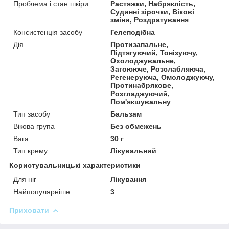
Проблема і стан шкіри
Растяжки, Набряклість,
Судинні зірочки, Вікові
зміни, Роздратування
Консистенція засобу
Гелеподібна
Дія
Протизапальне,
Підтягуючий, Тонізуючу,
Охолоджувальне,
Загоююче, Розслабляюча,
Регенеруюча, Омолоджуючу,
Протинабрякове,
Розгладжуючий,
Пом'якшувальну
Тип засобу
Бальзам
Вікова група
Без обмежень
Вага
30 г
Тип крему
Лікувальний
Користувальницькі характеристики
Для ніг
Лікування
Найпопулярніше
3
Приховати