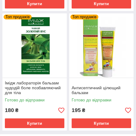
Купити
Купити
Топ продажів
Топ продажів
Імідж лабораторія бальзам
чудодій боле позбавляючий
Антисептичний цілющий
для тіла
бальзам
Готово до відправки
Готово до відправки
180
195
₴
₴
Купити
Купити