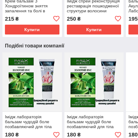
Крем бальзам З
Імідж спрей реконструкція
Баль
Хондроїтином зняття
реставрація пошкодженої
Акул
запалення та болі в
структури волосини
Лабо
суглобах, м'язах і хребті
сугл
215
250
195
₴
₴
Імідж Лабораторія
осте
Купити
Купити
Подібні товари компанії
Імідж лабораторія
Імідж лабораторія
Імід
бальзам чудодій боле
бальзам чудодій боле
баль
позбавляючий для тіла
позбавляючий для тіла
позб
180
180
180
₴
₴