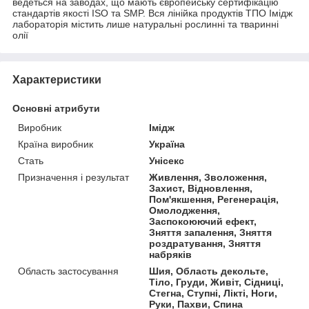
ведеться на заводах, що мають європейську сертифікацію
стандартів якості ISO та SMP. Вся лінійка продуктів ТПО Імідж
лабораторія містить лише натуральні рослинні та тваринні
олії
Характеристики
Основні атрибути
Виробник
Імідж
Країна виробник
Україна
Стать
Унісекс
Призначення і результат
Живлення, Зволоження,
Захист, Відновлення,
Пом'якшення, Регенерація,
Омолодження,
Заспокоюючий ефект,
Зняття запалення, Зняття
роздратування, Зняття
набряків
Область застосування
Шия, Область декольте,
Тіло, Груди, Живіт, Сідниці,
Стегна, Ступні, Лікті, Ноги,
Руки, Пахви, Спина