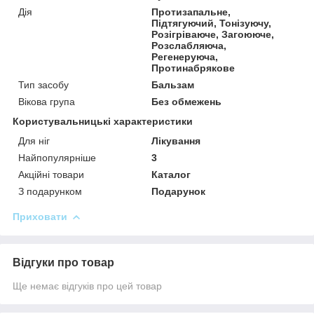
Дія
Протизапальне,
Підтягуючий, Тонізуючу,
Розігріваюче, Загоююче,
Розслабляюча,
Регенеруюча,
Протинабрякове
Тип засобу
Бальзам
Вікова група
Без обмежень
Користувальницькі характеристики
Для ніг
Лікування
Найпопулярніше
3
Акційні товари
Каталог
З подарунком
Подарунок
Приховати
Відгуки про товар
Ще немає відгуків про цей товар