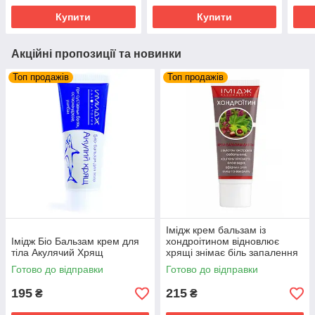
Купити
Купити
Акційні пропозиції та новинки
Топ продажів
Топ продажів
Імідж крем бальзам із
Імідж Біо Бальзам крем для
хондроітином відновлює
тіла Акулячий Хрящ
хрящі знімає біль запалення
суглобів та м'язів
Готово до відправки
Готово до відправки
195
215
₴
₴