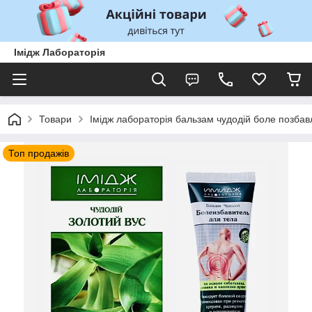
Імідж Лабораторія
Товари
Імідж лабораторія бальзам чудодій боле позбав
Топ продажів