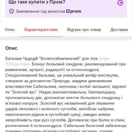
Що таке купити з Пром?
Замовлення під захистом
Опис
Характеристики
Відгуки про товар
Доставка
Опис
Бальзам Чудодій "Болепозбавлюючий" для тіла
Імідж
Лабораторія
. Блокує больовий синдром; рекомендований при
ревматизмі, артриті, радикуліті та остеохондрозі.
Спеціалізований бальзам, це унікальний витвір мистецтва,
створене за допомогою Природи, завдяки дивовижним
властивостям Сабельника, окопника і колізії запашної, відомої
як "Золотий вус". Надає ранозагоювальну, бактерицидну,
протизапальну дію, допомагає зняттю больового синдрому і
м'язової напруги. Золотий вус незамінний для лікування
ударів ліктьового і колінного суглобів, запобігає набряки,
накопичення рідини в суглобовій сумці, швидко знімає
хворобливість при русі суглобів. Допомагає при болях в спині,
розтягнення й остеохондрозі. Сабельник болотний забезпечує
поживну підтримку кістково-суглобової системи, сприяє