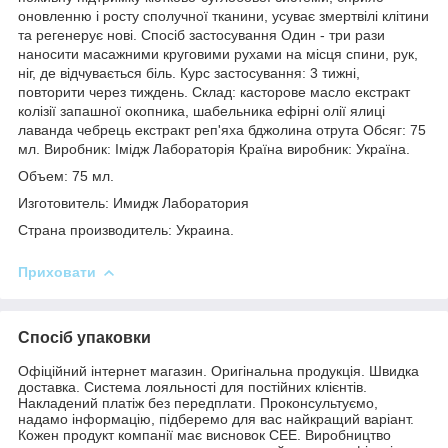
оновленню і росту сполучної тканини, усуває змертвілі клітини
та регенерує нові. Спосіб застосування Один - три рази
наносити масажними круговими рухами на місця спини, рук,
ніг, де відчувається біль. Курс застосування: 3 тижні,
повторити через тиждень. Склад: касторове масло екстракт
колізії запашної окопника, шабельника ефірні олії ялиці
лаванда чебрець екстракт реп'яха бджолина отрута Обсяг: 75
мл. Виробник: Імідж Лабораторія Країна виробник: Україна.
Объем: 75 мл.
Изготовитель: Имидж Лаборатория
Страна производитель: Украина.
Приховати
Спосіб упаковки
Офіційний інтернет магазин. Оригінальна продукція. Швидка
доставка. Система лояльності для постійних клієнтів.
Накладений платіж без передплати. Проконсультуємо,
надамо інформацію, підберемо для вас найкращий варіант.
Кожен продукт компанії має висновок СЕЕ. Виробництво