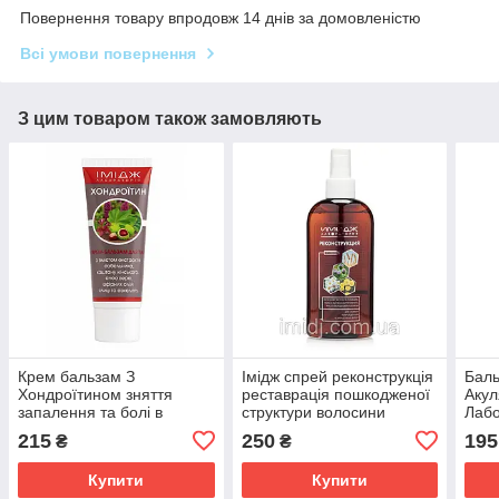
Повернення товару впродовж 14 днів за домовленістю
Всі умови повернення
З цим товаром також замовляють
Крем бальзам З
Імідж спрей реконструкція
Баль
Хондроїтином зняття
реставрація пошкодженої
Акул
запалення та болі в
структури волосини
Лабо
суглобах, м'язах і хребті
сугл
215
250
195
₴
₴
Імідж Лабораторія
осте
Купити
Купити