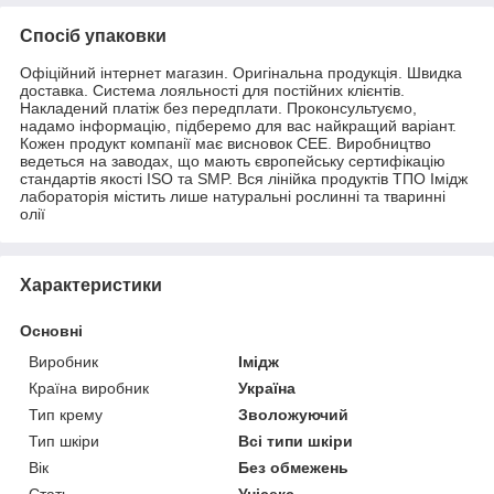
Спосіб упаковки
Офіційний інтернет магазин. Оригінальна продукція. Швидка
доставка. Система лояльності для постійних клієнтів.
Накладений платіж без передплати. Проконсультуємо,
надамо інформацію, підберемо для вас найкращий варіант.
Кожен продукт компанії має висновок СЕЕ. Виробництво
ведеться на заводах, що мають європейську сертифікацію
стандартів якості ISO та SMP. Вся лінійка продуктів ТПО Імідж
лабораторія містить лише натуральні рослинні та тваринні
олії
Характеристики
Основні
Виробник
Імідж
Країна виробник
Україна
Тип крему
Зволожуючий
Тип шкіри
Всі типи шкіри
Вік
Без обмежень
Стать
Унісекс