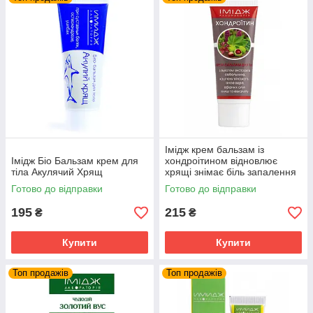
Імідж крем бальзам із
Імідж Біо Бальзам крем для
хондроітином відновлює
тіла Акулячий Хрящ
хрящі знімає біль запалення
суглобів та м'язів
Готово до відправки
Готово до відправки
195
215
₴
₴
Купити
Купити
Топ продажів
Топ продажів