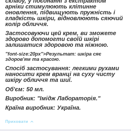
складу, у поєднанні з екстрактом
арніки стимулюють клітинне
оновлення, підвищують пружність і
гладкість шкіри, відновлюють сяючий
колір обличчя.
Застосовуючи цей крем, ви зможете
здорово допомогти своїй шкірі
залишатися здоровою та ніжною.
"font-size:20px">Результат: шкіра сяє
здоров'ям та красою.
Спосіб застосування: легкими рухами
наносити крем вранці на суху чисту
шкіру обличчя та шиї.
Об'єм: 50 мл.
Виробник: "Імідж Лабораторія."
Країна виробник: Україна.
Приховати