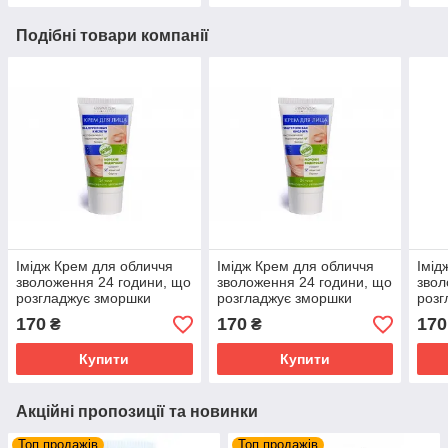
Подібні товари компанії
Імідж Крем для обличчя
Імідж Крем для обличчя
Імід
зволоження 24 години, що
зволоження 24 години, що
звол
розгладжує зморшки
розгладжує зморшки
розг
стимулює процеси
стимулює процеси
стим
170
170
170
₴
₴
регенерації
регенерації
реге
Купити
Купити
Акційні пропозиції та новинки
Топ продажів
Топ продажів