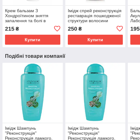
Крем бальзам З
Імідж спрей реконструкція
Баль
Хондроїтином зняття
реставрація пошкодженої
Акул
запалення та болі в
структури волосини
Лабо
суглобах, м'язах і хребті
сугл
215
250
195
₴
₴
Імідж Лабораторія
осте
Купити
Купити
Подібні товари компанії
Імідж Шампунь
Імідж Шампунь
Імід
"Реконструкція"
"Реконструкція"
"Рек
Реконструкція ламкого,
Реконструкція ламкого,
Реко