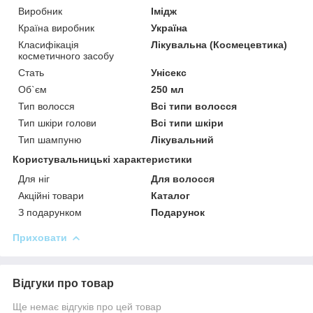
Виробник
Імідж
Країна виробник
Україна
Класифікація
Лікувальна (Космецевтика)
косметичного засобу
Стать
Унісекс
Об`єм
250 мл
Тип волосся
Всі типи волосся
Тип шкіри голови
Всі типи шкіри
Тип шампуню
Лікувальний
Користувальницькі характеристики
Для ніг
Для волосся
Акційні товари
Каталог
З подарунком
Подарунок
Приховати
Відгуки про товар
Ще немає відгуків про цей товар