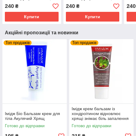
пошкодженого та
пошкодженого та
пошк
240
240
240
₴
₴
фарбованого волосся з
фарбованого волосся з
фарб
керапептидним
керапептидним
кер
Купити
Купити
комплексом
комплексом
ком
Акційні пропозиції та новинки
Топ продажів
Топ продажів
Імідж крем бальзам із
Імідж Біо Бальзам крем для
хондроітином відновлює
тіла Акулячий Хрящ
хрящі знімає біль запалення
суглобів та м'язів
Готово до відправки
Готово до відправки