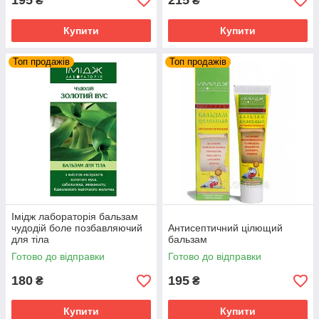
195
215
₴
₴
Купити
Купити
Топ продажів
Топ продажів
Імідж лабораторія бальзам
чудодій боле позбавляючий
Антисептичний цілющий
для тіла
бальзам
Готово до відправки
Готово до відправки
180
195
₴
₴
Купити
Купити