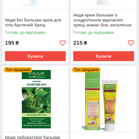
Імідж крем бальзам із
Імідж Біо Бальзам крем для
хондроітином відновлює
тіла Акулячий Хрящ
хрящі знімає біль запалення
суглобів та м'язів
Готово до відправки
Готово до відправки
195
215
₴
₴
Купити
Купити
Топ продажів
Топ продажів
Імідж лабораторія бальзам