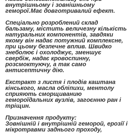
внутрішньому і зовнішньому
геморої.Має довготривалий ефект.
Спеціально розроблений склад
бальзаму, містить величезну кількість
натуральних компонентів, завдяки
якому він надає потужний комплексне,
при цьому безпечне вплив. Швидко
знеболює і охолоджує, зменшує
свербіж, надає кровоспинну,
розсмоктуючу, а так само
антисептичну дію.
Екстракт з листя і плодів каштана
кінського, масла обліпихи, ментолу
сприяють сморщиванию
гемороїдальних вузлів, загоєнню ран і
тріщин.
Призначення продукту:
Зовнішній і внутрішній геморой, ерозії і
мікротравми заднього проходу,