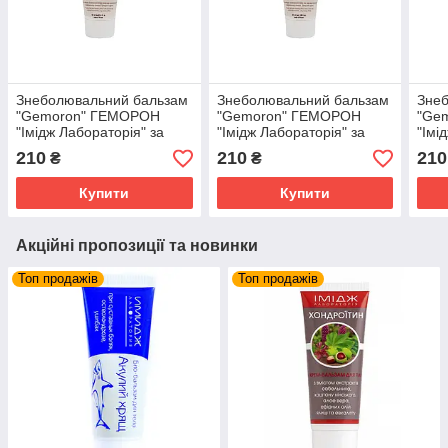
Знеболювальний бальзам
Знеболювальний бальзам
Зне
"Gemoron" ГЕМОРОН
"Gemoron" ГЕМОРОН
"Ge
"Імідж Лабораторія" за
"Імідж Лабораторія" за
"Імі
внутрішнього та
внутрішнього та
внут
210
210
210
₴
₴
зовнішнього геморою
зовнішнього геморою
зовн
Купити
Купити
Акційні пропозиції та новинки
Топ продажів
Топ продажів