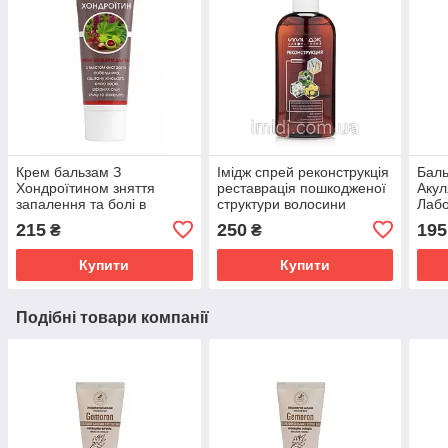
Крем бальзам З
Імідж спрей реконструкція
Баль
Хондроїтином зняття
реставрація пошкодженої
Акул
запалення та болі в
структури волосини
Лабо
суглобах, м'язах і хребті
сугл
215
250
195
₴
₴
Імідж Лабораторія
осте
Купити
Купити
Подібні товари компанії