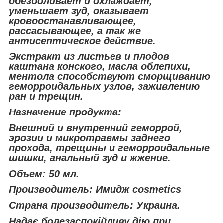
обезболивает и охлаждает,
уменьшает зуд, оказывает
кровоостанавливающее,
рассасывающее, а так же
антисептическое действие.
Экстракт из листьев и плодов
каштана конского, масла облепихи,
ментола способствуют сморщиванию
геморроидальных узлов, заживлению
ран и трещин.
Назначение продукта:
Внешний и внутренний геморрой,
эрозии и микротравмы заднего
прохода, трещины и геморроидальные
шишки, анальный зуд и жжение.
Объем: 50 мл.
Производитель: Имидж cosmetics
Страна производитель: Украина.
Надає болезаспокійливу дію при