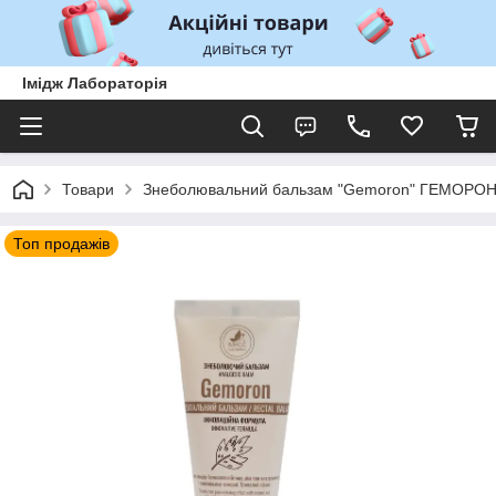
Імідж Лабораторія
Товари
Знеболювальний бальзам "Gemoron" ГЕМОРОН "І
Топ продажів