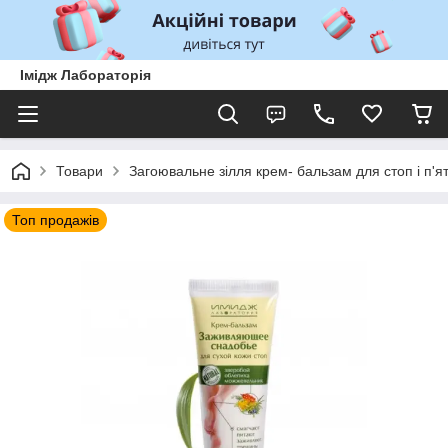
Імідж Лабораторія
Товари
Загоювальне зілля крем- бальзам для стоп і п'я
Топ продажів