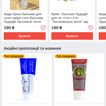
Імідж Крем-бальзам для
Крем- бальзам Чудодій
Імід
сухої шкіри стоп Бальзам
для ніг, стоп і п'ят
сухо
Чудодій Загоююче зілля
"Загоювальне зілля" від
Чудо
виробника торгової марки
190
190
190
₴
₴
"Імідж Лабораторія"
Купити
Купити
Акційні пропозиції та новинки
Топ продажів
Топ продажів