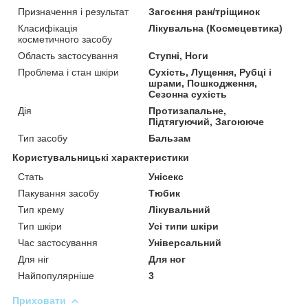
Призначення і результат
Загоєння ран/тріщинок
Класифікація
Лікувальна (Космецевтика)
косметичного засобу
Область застосування
Ступні, Ноги
Проблема і стан шкіри
Сухість, Лущення, Рубці і
шрами, Пошкодження,
Сезонна сухість
Дія
Протизапальне,
Підтягуючий, Загоююче
Тип засобу
Бальзам
Користувальницькі характеристики
Стать
Унісекс
Пакування засобу
Тюбик
Тип крему
Лікувальний
Тип шкіри
Усі типи шкіри
Час застосування
Універсальний
Для ніг
Для ног
Найпопулярніше
3
Приховати