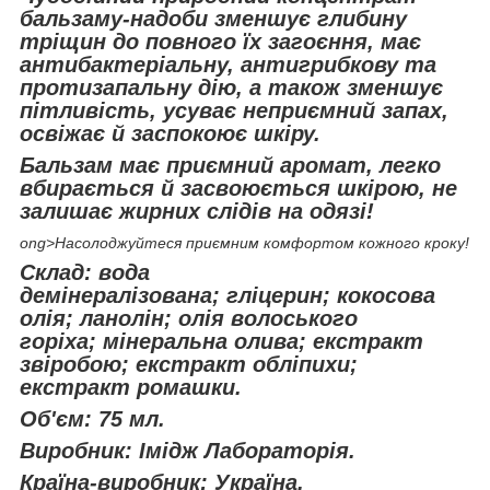
бальзаму-надоби зменшує глибину
тріщин до повного їх загоєння, має
антибактеріальну, антигрибкову та
протизапальну дію, а також зменшує
пітливість, усуває неприємний запах,
освіжає й заспокоює шкіру.
Бальзам має приємний аромат, легко
вбирається й засвоюється шкірою, не
залишає жирних слідів на одязі!
ong>
Насолоджуйтеся приємним комфортом кожного кроку!
Склад: вода
демінералізована; гліцерин; кокосова
олія; ланолін; олія волоського
горіха; мінеральна олива; екстракт
звіробою; екстракт обліпихи;
екстракт ромашки.
Об'єм: 75 мл.
Виробник: Імідж Лабораторія.
Країна-виробник: Україна.