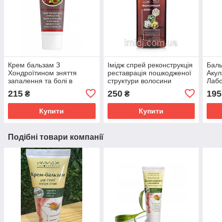
Крем бальзам З
Імідж спрей реконструкція
Баль
Хондроїтином зняття
реставрація пошкодженої
Акул
запалення та болі в
структури волосини
Лабо
суглобах, м'язах і хребті
сугл
215
250
195
₴
₴
Імідж Лабораторія
осте
Купити
Купити
Подібні товари компанії