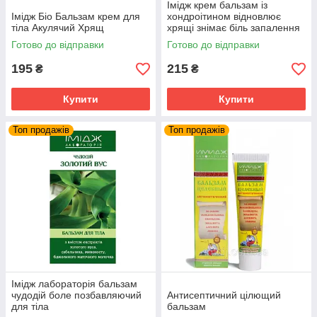
Імідж крем бальзам із
Імідж Біо Бальзам крем для
хондроітином відновлює
тіла Акулячий Хрящ
хрящі знімає біль запалення
суглобів та м'язів
Готово до відправки
Готово до відправки
195
215
₴
₴
Купити
Купити
Топ продажів
Топ продажів
Імідж лабораторія бальзам
чудодій боле позбавляючий
Антисептичний цілющий
для тіла
бальзам