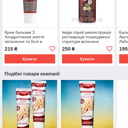
Крем бальзам З
Імідж спрей реконструкція
Баль
Хондроїтином зняття
реставрація пошкодженої
Акул
запалення та болі в
структури волосини
Лабо
суглобах, м'язах і хребті
сугл
215
250
195
₴
₴
Імідж Лабораторія
осте
Купити
Купити
Подібні товари компанії