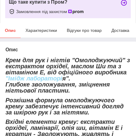
Що таке купити з Пром?
Замовлення під захистом
Опис
Характеристики
Відгуки про товар
Доставка
Опис
Крем для рук і нігтів "Омолоджуючий" з
екстрактом орхідеї, маслом Ши та з
вітаміном Е, від офіційного виробника
"Імідж лабораторі
я".
Глибоке зволожування, зміцнення
нігтьової пластини.
Розкішна формула омолоджуючого
крему забезпечує інтенсивний догляд
за шкірою рук і за нігтями.
Вхідні елементи крему: екстракти
орхідеї, ламінарії, олія ши, вітамін Е і
кератин - Зволожують, живлять і