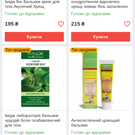
Імідж Біо Бальзам крем для
хондроітином відновлює
тіла Акулячий Хрящ
хрящі знімає біль запалення
суглобів та м'язів
Готово до відправки
Готово до відправки
195
215
₴
₴
Купити
Купити
Топ продажів
Топ продажів
Імідж лабораторія бальзам
чудодій боле позбавляючий
Антисептичний цілющий
для тіла
бальзам
Готово до відправки
Готово до відправки