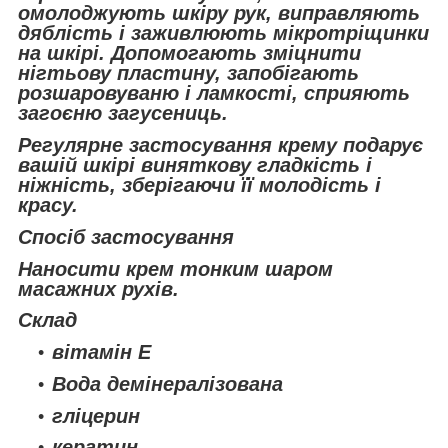
омолоджують шкіру рук, виправляють
дяблість і заживлюють мікротріщинки
на шкірі. Допомогають зміцнити
нігтьову пластину, запобігають
розшаровуваню і ламкості, сприяють
загоєню загусениць.
Регулярне застосування крему подарує
вашій шкірі виняткову гладкість і
ніжність, зберігаючи її молодість і
красу.
Спосіб застосування
Наносити крем тонким шаром
масажних рухів.
Склад
вітамін Е
Вода демінералізована
гліцерин
кератин