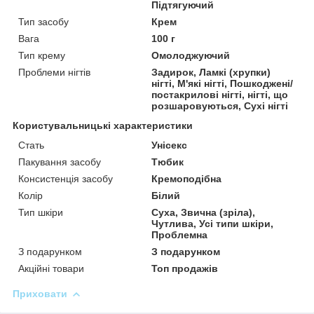
Підтягуючий
Тип засобу
Крем
Вага
100 г
Тип крему
Омолоджуючий
Проблеми нігтів
Задирок, Ламкі (хрупки)
нігті, М'які нігті, Пошкоджені/
постакрилові нігті, нігті, що
розшаровуються, Сухі нігті
Користувальницькі характеристики
Стать
Унісекс
Пакування засобу
Тюбик
Консистенція засобу
Кремоподібна
Колір
Білий
Тип шкіри
Суха, Звична (зріла),
Чутлива, Усі типи шкіри,
Проблемна
З подарунком
З подарунком
Акційні товари
Топ продажів
Приховати