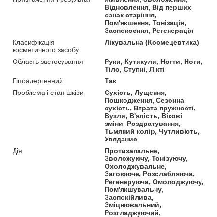
Відновлення, Від перших
ознак старіння,
Пом'якшення, Тонізація,
Заспокоєння, Регенерація
Класифікація
Лікувальна (Космецевтика)
косметичного засобу
Область застосування
Руки, Кутикули, Ногти, Ноги,
Тіло, Ступні, Лікті
Гіпоалергенний
Так
Проблема і стан шкіри
Сухість, Лущення,
Пошкодження, Сезонна
сухість, Втрата пружності,
Вузли, В'ялість, Вікові
зміни, Роздратування,
Тьмяний колір, Чутливість,
Увядание
Дія
Протизапальне,
Зволожуючу, Тонізуючу,
Охолоджувальне,
Загоююче, Розслабляюча,
Регенеруюча, Омолоджуючу,
Пом'якшувальну,
Заспокійлива,
Зміцнювальний,
Розгладжуючий,