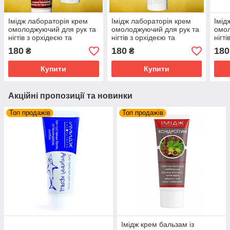
Імідж лабораторія крем
Імідж лабораторія крем
Імід
омолоджуючий для рук та
омолоджуючий для рук та
омол
нігтів з орхідеєю та
нігтів з орхідеєю та
нігт
вітамінами
вітамінами
віта
180
180
180
₴
₴
Купити
Купити
Акційні пропозиції та новинки
Топ продажів
Топ продажів
Імідж крем бальзам із