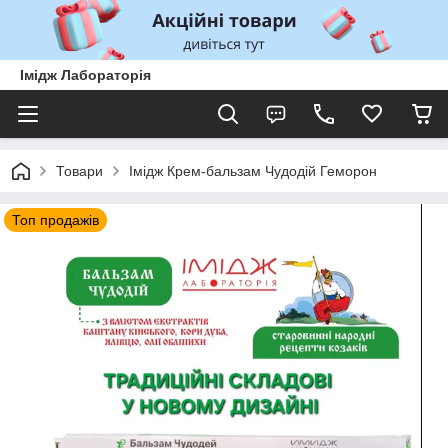
Імідж Лабораторія
Товари
Імідж Крем-бальзам Чудодій Геморон
Топ продажів