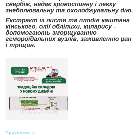
свербіж, надає кровоспинну і легку
знеболювальну та охолоджувальну дію.
Екстракт із листя та плодів каштана
кінського, олії обліпихи, кипарису -
допомогають зморщуванню
гемороїдальних вузлів, заживленню ран
і тріщин.
Приховати