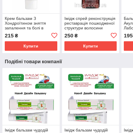
Крем бальзам З
Імідж спрей реконструкція
Баль
Хондроїтином зняття
реставрація пошкодженої
Акул
запалення та болі в
структури волосини
Лабо
суглобах, м'язах і хребті
сугл
215
250
195
₴
₴
Імідж Лабораторія
осте
Купити
Купити
Подібні товари компанії
Імідж бальзам чудодій
Імідж бальзам чудодій
Імід