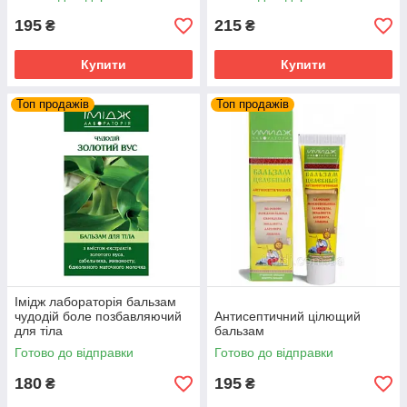
195
215
₴
₴
Купити
Купити
Топ продажів
Топ продажів
Імідж лабораторія бальзам
чудодій боле позбавляючий
Антисептичний цілющий
для тіла
бальзам
Готово до відправки
Готово до відправки
180
195
₴
₴