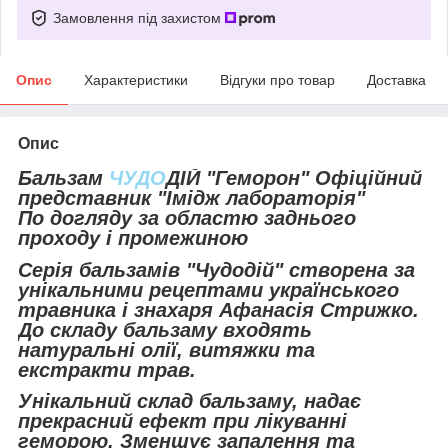
Замовлення під захистом
Опис
Характеристики
Відгуки про товар
Доставка
Опис
Бальзам
ЧУДО
ДІЙ "Геморон" Офіційний
представник "Імідж лабораторія"
По догляду за областю заднього
проходу і промежиною
Серія бальзамів "Чудодій" створена за
унікальними рецептами українського
травника і знахаря Афанасія Стрижко.
До складу бальзаму входять
натуральні олії, витяжки та
екстракти трав.
Унікальний склад бальзаму, надає
прекрасний ефект при лікуванні
геморою. Зменшує запалення та