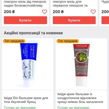
геморон мазь від геморою
геморон мазь для
Чудо
надає болезаспокійливу
лікування геморою та
дію при лікуванні геморою
догляду за областю
200
200
200
₴
₴
заднього проходу та
промежиною
Купити
Купити
Акційні пропозиції та новинки
Топ продажів
Топ продажів
Імідж крем бальзам із
Імідж Біо Бальзам крем для
хондроітином відновлює
тіла Акулячий Хрящ
хрящі знімає біль запалення
суглобів та м'язів
Готово до відправки
Готово до відправки