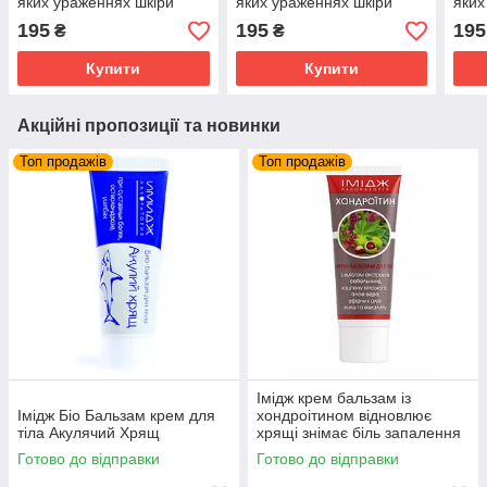
яких ураженнях шкіри
яких ураженнях шкіри
яких
195
195
195
₴
₴
Купити
Купити
Акційні пропозиції та новинки
Топ продажів
Топ продажів
Імідж крем бальзам із
Імідж Біо Бальзам крем для
хондроітином відновлює
тіла Акулячий Хрящ
хрящі знімає біль запалення
суглобів та м'язів
Готово до відправки
Готово до відправки