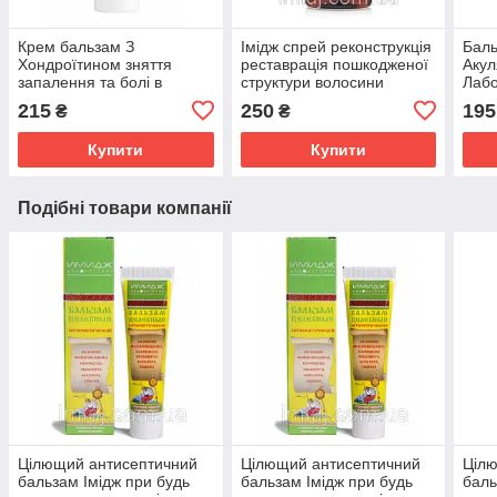
Крем бальзам З
Імідж спрей реконструкція
Баль
Хондроїтином зняття
реставрація пошкодженої
Акул
запалення та болі в
структури волосини
Лабо
суглобах, м'язах і хребті
сугл
215
250
195
₴
₴
Імідж Лабораторія
осте
Купити
Купити
Подібні товари компанії
Цілющий антисептичний
Цілющий антисептичний
Ціл
бальзам Імідж при будь
бальзам Імідж при будь
баль