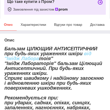
Що таке купити з Пром?
Замовлення під захистом
Опис
Характеристики
Відгуки про товар
Доставка
Опис
Бальзам ЦІЛЮЩИЙ АНТИСЕПТИЧНИЙ
при будь-яких ураженнях шкіри
від
"Імідж Лабора
тоія"
"Імідж Лабораторія" бальзам Цілющий
Антисептичний. При будь-яких
ураженнях шкіри.
Сприяє швидкому і надійному загоєнню
і відновленню шкіри при будь-яких
поверхневих ушкодженнях.
Рекомендується при:
при ударах, саднах, опіках, синцях,
запаленнях, нагноєннях, набряках,