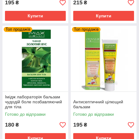
195
215
₴
₴
Купити
Купити
Топ продажів
Топ продажів
Імідж лабораторія бальзам
чудодій боле позбавляючий
Антисептичний цілющий
для тіла
бальзам
Готово до відправки
Готово до відправки
180
195
₴
₴
Купити
Купити