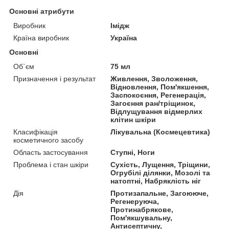
Основні атрибути
Виробник
Імідж
Країна виробник
Україна
Основні
Об`єм
75 мл
Призначення і результат
Живлення, Зволоження,
Відновлення, Пом'якшення,
Заспокоєння, Регенерація,
Загоєння ран/тріщинок,
Відлущування відмерлих
клітин шкіри
Класифікація
Лікувальна (Космецевтика)
косметичного засобу
Область застосування
Ступні, Ноги
Проблема і стан шкіри
Сухість, Лущення, Тріщини,
Огрубілі ділянки, Мозолі та
натоптні, Набряклість ніг
Дія
Протизапальне, Загоююче,
Регенеруюча,
Протинабрякове,
Пом'якшувальну,
Антисептичну,