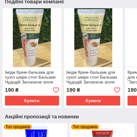
Подібні товари компанії
Імідж Крем-бальзам для
Імідж Крем-бальзам для
Крем
сухої шкіри стоп Бальзам
сухої шкіри стоп Бальзам
для н
Чудодій Загоююче зілля
Чудодій Загоююче зілля
"Заг
виро
190
190
190
₴
₴
"Імі
Купити
Купити
Акційні пропозиції та новинки
Топ продажів
Топ продажів