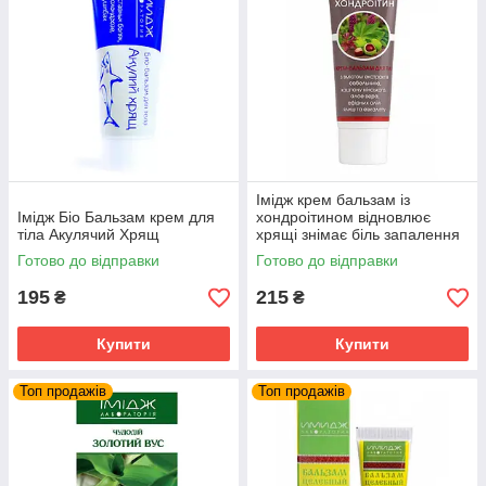
Імідж крем бальзам із
Імідж Біо Бальзам крем для
хондроітином відновлює
тіла Акулячий Хрящ
хрящі знімає біль запалення
суглобів та м'язів
Готово до відправки
Готово до відправки
195
215
₴
₴
Купити
Купити
Топ продажів
Топ продажів