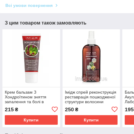
Всі умови повернення
З цим товаром також замовляють
Крем бальзам З
Імідж спрей реконструкція
Баль
Хондроїтином зняття
реставрація пошкодженої
Акул
запалення та болі в
структури волосини
Лабо
суглобах, м'язах і хребті
сугл
215
250
195
₴
₴
Імідж Лабораторія
осте
Купити
Купити