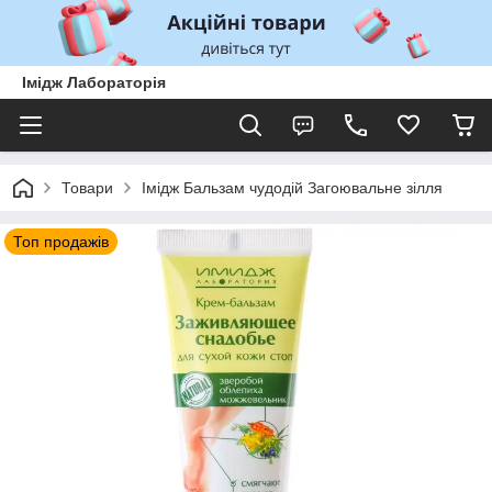
Імідж Лабораторія
Товари
Імідж Бальзам чудодій Загоювальне зілля
Топ продажів