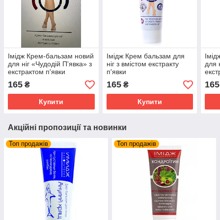
Імідж Крем-бальзам новий
Імідж Крем бальзам для
Імід
для ніг «Чудодій П'явка» з
ніг з вмістом екстракту
для 
екстрактом п'явки
п'явки
екст
165
165
165
₴
₴
Купити
Купити
Акційні пропозиції та новинки
Топ продажів
Топ продажів