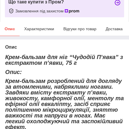
Що таке купити з Пром?
Замовлення під захистом
Опис
Характеристики
Відгуки про товар
Доставка
Опис
Крем-бальзам для ніг “Чудодій П’явка” з
екстрактом п’явки, 75 г
Опис:
Крем-бальзам розроблений для догляду
за втомленими, набряклими ногами.
Завдяки вмісту екстракту п’явки,
живокосту, камфорної олії, ментолу та
ефірної олії евкаліпту, засіб сприяє
поліпшенню мікроциркуляції, зняттю
важкості та напруги в ногах. Має
легкий охолоджуючий та заспокійливий
ефект.