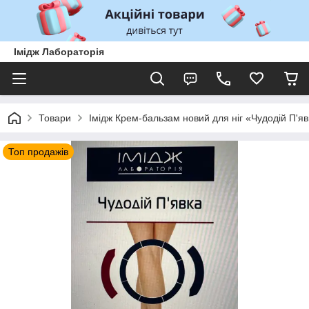
Імідж Лабораторія
Товари
Імідж Крем-бальзам новий для ніг «Чудодій П'яв
Топ продажів