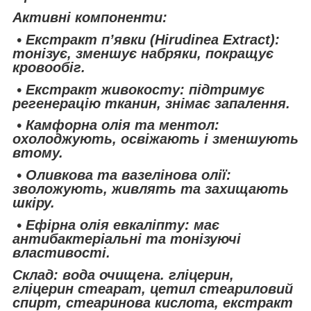
Активні компоненти:
• Екстракт п’явки (Hirudinea Extract):
тонізує, зменшує набряки, покращує
кровообіг.
• Екстракт живокосту: підтримує
регенерацію тканин, знімає запалення.
• Камфорна олія та ментол:
охолоджують, освіжають і зменшують
втому.
• Оливкова та вазелінова олії:
зволожують, живлять та захищають
шкіру.
• Ефірна олія евкаліпту: має
антибактеріальні та тонізуючі
властивості.
Склад: вода очищена. гліцерин,
гліцерин стеарат, цетил стеариловий
спирт, стеаринова кислота, екстракт