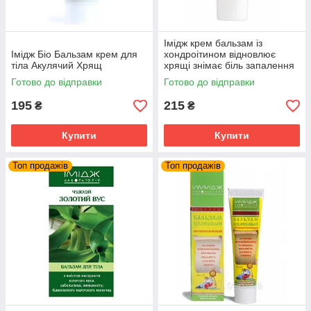
Імідж крем бальзам із
Імідж Біо Бальзам крем для
хондроітином відновлює
тіла Акулячий Хрящ
хрящі знімає біль запалення
суглобів та м'язів
Готово до відправки
Готово до відправки
195
215
₴
₴
Купити
Купити
Топ продажів
Топ продажів