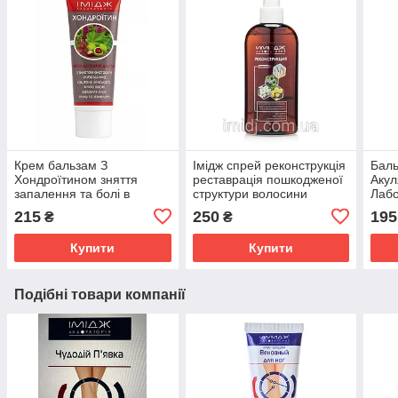
Крем бальзам З
Імідж спрей реконструкція
Баль
Хондроїтином зняття
реставрація пошкодженої
Акул
запалення та болі в
структури волосини
Лабо
суглобах, м'язах і хребті
сугл
215
250
195
₴
₴
Імідж Лабораторія
осте
Купити
Купити
Подібні товари компанії