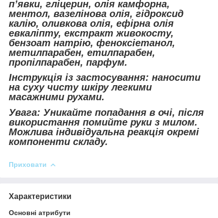
п’явки, гліцерин, олія камфорна,
ментол, вазелінова олія, гідроксид
калію, оливкова олія, ефірна олія
евкаліпту, екстракт живокосту,
бензоат натрію, феноксіетанол,
метилпарабен, етилпарабен,
пропілпарабен, парфум.
Інструкція із застосування: наносити
на суху чисту шкіру легкими
масажними рухами.
Увага: Уникайте попадання в очі, після
використання помийте руки з милом.
Можлива індивідуальна реакція окремі
компоненти складу.
Приховати
Характеристики
Основні атрибути