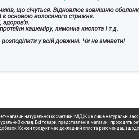
иків, що січуться. Відновлює зовнішню оболонку
ий є основою волосяного стрижня.
 здоров'я.
протеїни кашеміру, лимонна кислота і т.д.
 розподілити у всій довжині. Чи не змивати!
ет-магазин натуральної косметики ІМІДЖ це лише натуральні засоби
туральний склад. Всі товари, представлені в магазині, проходять ре
их добавок. Кожен продукт має докладний опис та рекомендації щод