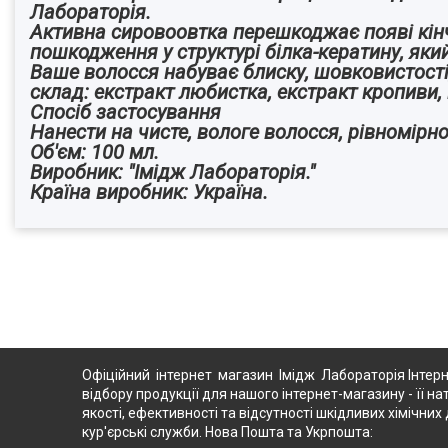
Лабораторія.
Активна сировоовтка перешкоджає появі кінч
пошкодження у структурі білка-кератину, як
Ваше волосся набуває блиску, шовковистості,
склад: екстракт любистка, екстракт кропиви, 
Спосіб застосування
Нанести на чисте, вологе волосся, рівномірно
Об'єм: 100 мл.
Виробник: "Імідж Лабораторія."
Країна виробник: Україна.
Офіційний інтернет магазин Імідж Лабораторія Інтерн
відбору продукції для нашого інтернет-магазину - її на
якості, ефективності та відсутності шкідливих хімічн
кур'єрські служби. Нова Пошта та Укрпошта: