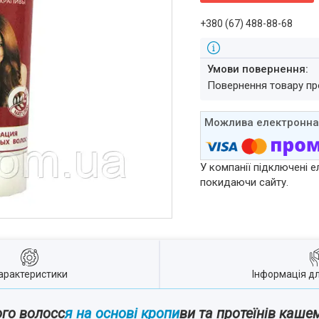
+380 (67) 488-88-68
повернення товару п
У компанії підключені е
покидаючи сайту.
арактеристики
Інформація д
го волосс
я на основі кропи
ви та протеїнів каше