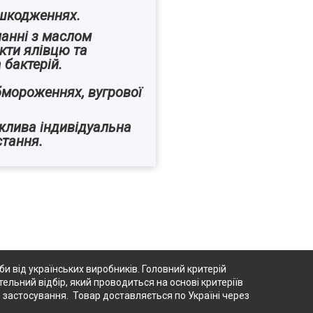
ушкодженнях.
нанні з маслом
кти ялівцю та
 бактерій.
обмороженнях, вугрової
жлива індивідуальна
стання.
 від українських виробників. Головний критерій
тельний відбір, який проводиться на основі критеріїв
о застосування. Товар доставляється по Україні через