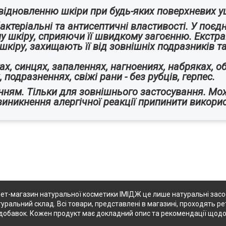
відновленню шкіри при будь-яких поверхневих 
актеріальні та антисептичні властивості. У поєд
 шкіру, сприяючи її швидкому загоєнню. Екстра
іру, захищають її від зовнішніх подразників та
ках, синцях, запаленнях, нагноениях, набряках, 
 подразненнях, свіжі рани - без рубців, герпес.
нням. Тільки для зовнішнього застосування. Мо
 виникнення алергічної реакції припинити викори
ет-магазин натуральної косметики ІМІДЖ це лише натуральні засоби
туральний склад. Всі товари, представлені в магазині, проходять ре
их добавок. Кожен продукт має докладний опис та рекомендації щод