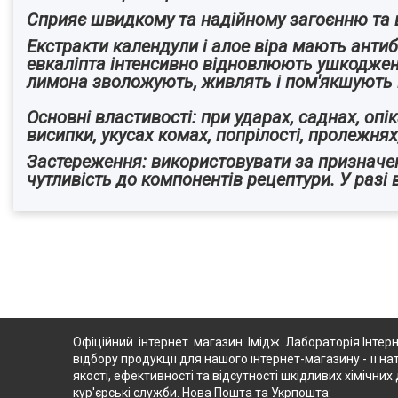
Сприяє швидкому та надійному загоєнню та 
Екстракти календули і алое віра мають антиб
евкаліпта інтенсивно відновлюють ушкоджену
лимона зволожують, живлять і пом'якшують шк
Основні властивості: при ударах, саднах, опі
висипки, укусах комах, попрілості, пролежнях,
Застереження: використовувати за призначе
чутливість до компонентів рецептури. У разі
Офіційний інтернет магазин Імідж Лабораторія Інтерн
відбору продукції для нашого інтернет-магазину - її на
якості, ефективності та відсутності шкідливих хімічн
кур'єрські служби. Нова Пошта та Укрпошта: