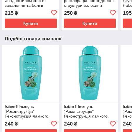
Хондроїтином зняття
реставрація пошкодженої
Акул
запалення та болі в
структури волосини
Лабо
суглобах, м'язах і хребті
сугл
215
250
195
₴
₴
Імідж Лабораторія
осте
Купити
Купити
Подібні товари компанії
Імідж Шампунь
Імідж Шампунь
Імід
"Реконструкція"
"Реконструкція"
"Рек
Реконструкція ламкого,
Реконструкція ламкого,
Реко
пошкодженого та
пошкодженого та
пошк
240
240
240
₴
₴
фарбованого волосся з
фарбованого волосся з
фарб
керапептидним
керапептидним
кер