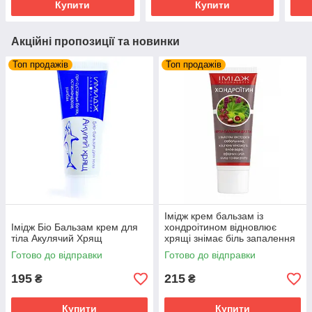
Купити
Купити
комплексом
комплексом
ком
Акційні пропозиції та новинки
Топ продажів
Топ продажів
Імідж крем бальзам із
Імідж Біо Бальзам крем для
хондроітином відновлює
тіла Акулячий Хрящ
хрящі знімає біль запалення
суглобів та м'язів
Готово до відправки
Готово до відправки
195
215
₴
₴
Купити
Купити