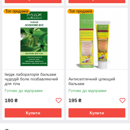
Топ продажів
Топ продажів
Імідж лабораторія бальзам
чудодій боле позбавляючий
Антисептичний цілющий
для тіла
бальзам
Готово до відправки
Готово до відправки
180
195
₴
₴
Купити
Купити