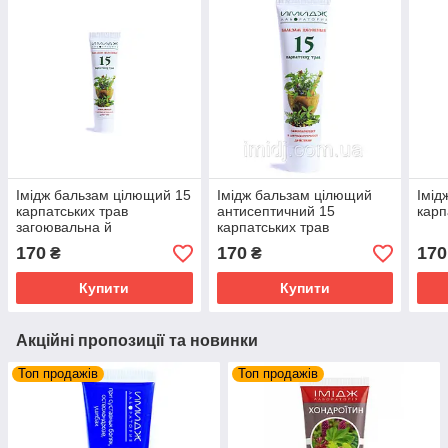
Імідж бальзам цілющий 15
Імідж бальзам цілющий
Імід
карпатських трав
антисептичний 15
карп
загоювальна й
карпатських трав
антисептична дія
170
170
170
₴
₴
Купити
Купити
Акційні пропозиції та новинки
Топ продажів
Топ продажів