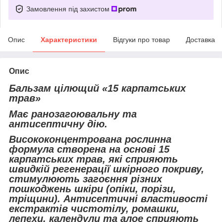
Замовлення під захистом
Опис
Характеристики
Відгуки про товар
Доставка
Опис
Бальзам цілющий «15 карпатських
трав»
Має ранозагоювальну та
антисептичну дію.
Висококонцентрована рослинна
формула створена на основі 15
карпатських трав, які сприяють
швидкій регенерації шкірного покриву,
стимулюють загоєння різних
пошкоджень шкіри (опіки, порізи,
тріщини). Антисептичні властивості
екстрактів чистотілу, ромашки,
лепехи, календули та алое сприяють