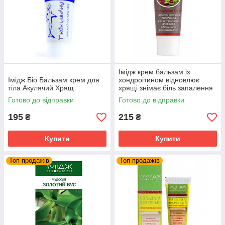
Імідж крем бальзам із
Імідж Біо Бальзам крем для
хондроітином відновлює
тіла Акулячий Хрящ
хрящі знімає біль запалення
суглобів та м'язів
Готово до відправки
Готово до відправки
195
215
₴
₴
Купити
Купити
Топ продажів
Топ продажів