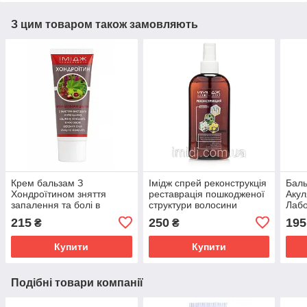
З цим товаром також замовляють
Крем бальзам З
Імідж спрей реконструкція
Баль
Хондроїтином зняття
реставрація пошкодженої
Акул
запалення та болі в
структури волосини
Лабо
суглобах, м'язах і хребті
сугл
215
250
195
₴
₴
Імідж Лабораторія
осте
Купити
Купити
Подібні товари компанії