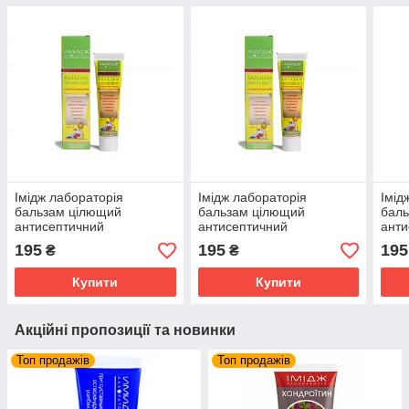
Імідж лабораторія
Імідж лабораторія
Імід
бальзам цілющий
бальзам цілющий
бал
антисептичний
антисептичний
анти
195
195
195
₴
₴
Купити
Купити
Акційні пропозиції та новинки
Топ продажів
Топ продажів