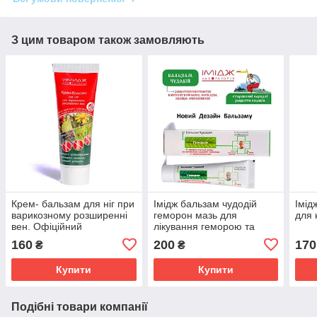
З цим товаром також замовляють
Крем- бальзам для ніг при
Імідж бальзам чудодій
Імід
варикозному розширенні
геморон мазь для
для 
вен. Офіційний
лікування геморою та
представник "Імідж
догляду за областю
160
200
170
₴
₴
лабораторія"
заднього проходу та
промежиною
Купити
Купити
Подібні товари компанії