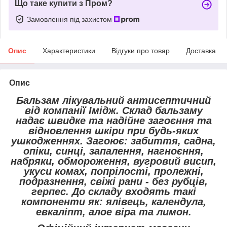
Що таке купити з Пром?
Замовлення під захистом
Опис
Характеристики
Відгуки про товар
Доставка
Опис
Бальзам лікувальний антисептичний
від компанії Імідж. Склад бальзаму
надає швидке та надійне загоєння та
відновлення шкіри при будь-яких
ушкодженнях. Загоює: забиття, садна,
опіки, синці, запалення, нагноєння,
набряки, обмороження, вугровий висип,
укуси комах, попрілості, пролежні,
подразнення, свіжі рани - без рубців,
герпес. До складу входять такі
компоненти як: ялівець, календула,
евкаліпт, алое віра та лимон.