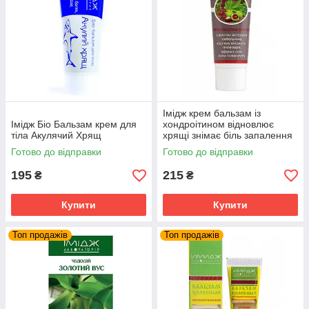
Імідж крем бальзам із
Імідж Біо Бальзам крем для
хондроітином відновлює
тіла Акулячий Хрящ
хрящі знімає біль запалення
суглобів та м'язів
Готово до відправки
Готово до відправки
195
215
₴
₴
Купити
Купити
Топ продажів
Топ продажів