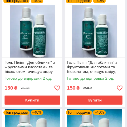
Топ продажів
–40%
Топ продажів
–40%
Гель Пілінг "Для обличчя" з
Гель Пілінг "Для обличчя" з
Фруктовими кислотами та
Фруктовими кислотами та
Біозолотом, очищує шкіру,
Біозолотом, очищує шкіру,
живить та вирівнює колір
живить та вирівнює колір
Готово до відправки 2 од.
Готово до відправки 2 од.
обличчя, Імідж
обличчя, Імідж
150
150
₴
₴
250 ₴
250 ₴
Купити
Купити
Топ продажів
–40%
Топ продажів
–40%