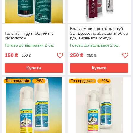
Бальзам сиворотка для губ
Гель пілінг для обличчя з
3D, Дозволяє збільшити об’єм
біозолотом
губ, вирівняти контур,
зробити більш насичений
Готово до відправки 2 од.
Готово до відправки 2 од.
колір
150
250
₴
₴
250 ₴
350 ₴
Купити
Купити
Топ продажів
–29%
Топ продажів
–29%