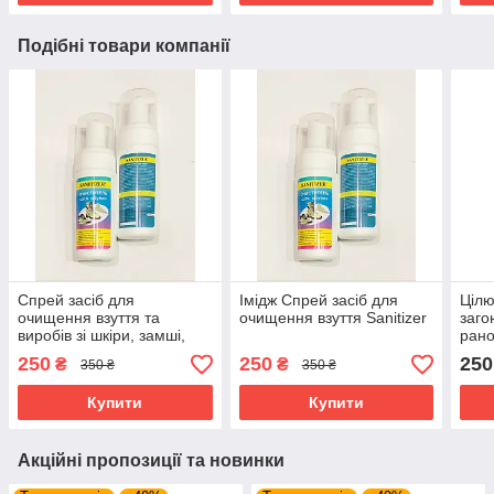
Подібні товари компанії
Спрей засіб для
Імідж Спрей засіб для
Цілю
очищення взуття та
очищення взуття Sanitizer
заго
виробів зі шкіри, замші,
рано
велюру, текстильних
відн
250
250
250
₴
₴
350 ₴
350 ₴
матеріалів Sanitizer Імідж
для 
Купити
Купити
Акційні пропозиції та новинки