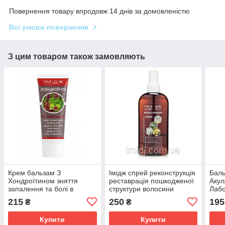
Повернення товару впродовж 14 днів за домовленістю
Всі умови повернення
З цим товаром також замовляють
Крем бальзам З
Імідж спрей реконструкція
Баль
Хондроїтином зняття
реставрація пошкодженої
Акул
запалення та болі в
структури волосини
Лабо
суглобах, м'язах і хребті
сугл
215
250
195
₴
₴
Імідж Лабораторія
осте
Купити
Купити