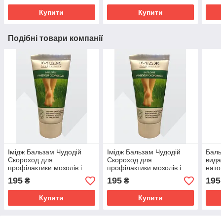
Купити
Купити
Подібні товари компанії
Імідж Бальзам Чудодій
Імідж Бальзам Чудодій
Баль
Скороход для
Скороход для
вида
профілактики мозолів і
профілактики мозолів і
нато
натоптишів
натоптишів
інте
195
195
195
₴
₴
шкір
Купити
Купити