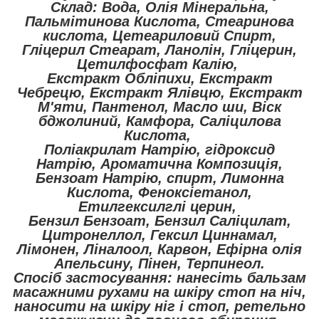
Склад: Вода, Олія Мінеральна,
Пальмітинова Кислота, Стеаринова
кислота, Цетеариловий Спирт,
Гліцерил Стеарат, Ланолін, Гліцерин,
Цетилфосфат Калію,
Екстракт Обліпихи, Екстракт
Чебрецю, Екстракт Ялівцю, Екстракт
М'яти, Пантенол, Масло ши, Віск
бджолиний, Камфора, Саліцилова
Кислота,
Поліакрилат Натрію, гідроксид
Натрію, Ароматична Композиція,
Бензоат Натрію, спирт, Лимонна
Кислота, Феноксіетанол,
Етилгексилглі церин,
Бензил Бензоат, Бензил Саліцилат,
Цитронеллол, Гексил Циннамал,
Лімонен, Ліналоол, Карвон, Ефірна олія
Апельсину, Пінен, Терпинеол.
Спосіб застосування: нанесіть бальзам
масажними рухами на шкіру стоп на ніч,
наносити на шкіру ніг і стоп, ретельно