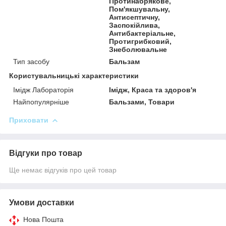
Протинабрякове,
Пом'якшувальну,
Антисептичну,
Заспокійлива,
Антибактеріальне,
Протигрибковий,
Знеболювальне
Тип засобу
Бальзам
Користувальницькі характеристики
Імідж Лабораторія
Імідж, Краса та здоров'я
Найпопулярніше
Бальзами, Товари
Приховати
Відгуки про товар
Ще немає відгуків про цей товар
Умови доставки
Нова Пошта