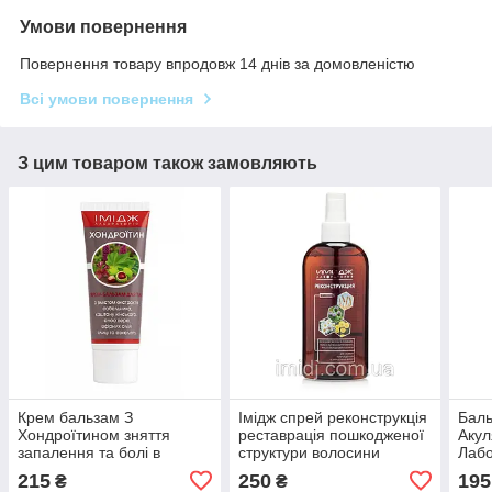
Умови повернення
Повернення товару впродовж 14 днів за домовленістю
Всі умови повернення
З цим товаром також замовляють
Крем бальзам З
Імідж спрей реконструкція
Баль
Хондроїтином зняття
реставрація пошкодженої
Акул
запалення та болі в
структури волосини
Лабо
суглобах, м'язах і хребті
сугл
215
250
195
₴
₴
Імідж Лабораторія
осте