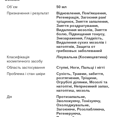
Об`єм
50 мл
Призначення і результат
Відновлення, Пом'якшення,
Регенерація, Загоєння ран/
тріщинок, Зняття запалення,
Зняття роздратування,
Видалення мозолів, Зняття
болю, Підвищення тонусу,
Знезараження, Гладкість,
Видалення сухих мозолів і
натоптнів, Защита от
грибковых заболеваний
Класифікація
Лікувальна (Космецевтика)
косметичного засобу
Область застосування
Ступні, Ноги, Пальці і нігті
Проблема і стан шкіри
Сухість, Травми, забиття,
розтягнення, Тріщини,
Огрубілі ділянки, Мозолі та
натоптні, Неприємний запах,
натоптиш, мозоль
Дія
Протизапальне,
Зволожуючу, Тонізуючу,
Охолоджувальне,
Загоююче, Розслабляюча,
Регенеруюча,