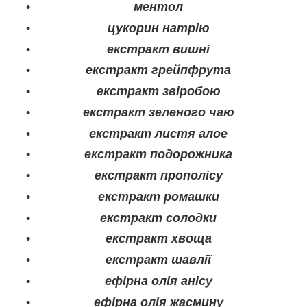
ментол
цукорин натрію
екстракт вишні
екстракт грейпфрута
екстракт звіробою
екстракт зеленого чаю
екстракт листя алое
екстракт подорожника
екстракт прополісу
екстракт ромашки
екстракт солодки
екстракт хвоща
екстракт шавлії
ефірна олія анісу
ефірна олія жасмину