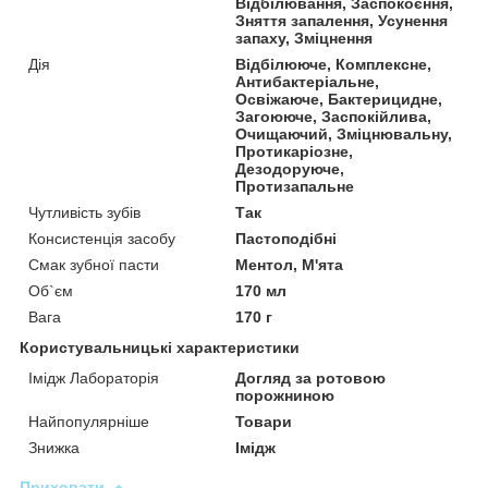
Відбілювання, Заспокоєння,
Зняття запалення, Усунення
запаху, Зміцнення
Дія
Відбілююче, Комплексне,
Антибактеріальне,
Освіжаюче, Бактерицидне,
Загоююче, Заспокійлива,
Очищаючий, Зміцнювальну,
Протикаріозне,
Дезодоруюче,
Протизапальне
Чутливість зубів
Так
Консистенція засобу
Пастоподібні
Смак зубної пасти
Ментол, М'ята
Об`єм
170 мл
Вага
170 г
Користувальницькі характеристики
Імідж Лабораторія
Догляд за ротовою
порожниною
Найпопулярніше
Товари
Знижка
Імідж
Приховати