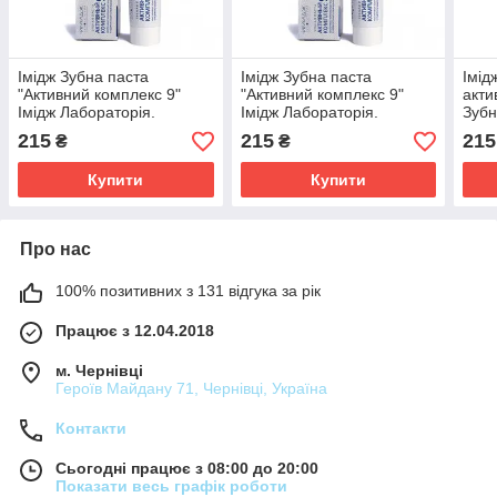
Імідж Зубна паста
Імідж Зубна паста
Імід
"Активний комплекс 9"
"Активний комплекс 9"
акти
Імідж Лабораторія.
Імідж Лабораторія.
Зубн
215
215
215
₴
₴
Купити
Купити
Про нас
100% позитивних з 131 відгука за рік
Працює з 12.04.2018
м. Чернівці
Героїв Майдану 71, Чернівці, Україна
Контакти
Сьогодні працює з 08:00 до 20:00
Показати весь графік роботи