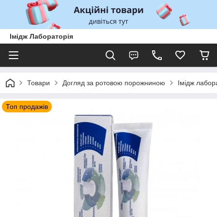
Імідж Лабораторія
Товари
Догляд за ротовою порожниною
Імідж лабор
Топ продажів