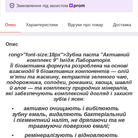
Замовлення під захистом
Опис
Характеристики
Відгуки про товар
Доставка
Опис
rong>
"font-size:18px">Зубна паста "Активний
комплекс 9" Імідж Лабораторія.
Її біоактивна формула розроблена на основі
взаємодії 9 біоактивних компонентів — олій
м'яти та жасмину, ектрактів зеленого чаю,
подорожника, солодки, ромашки, хвоща, шавлії
й алое — та комплексу природних мінералів,
які забезпечують комплексний догляд і захист
зубів і ясен:
активно очищають і вибілюють
зубну емаль, видаляють бактеріальний
і пігментний наліт, не дряпаючи та не
травмуючи поверхню емалі;
ремінералізують і відновлюють