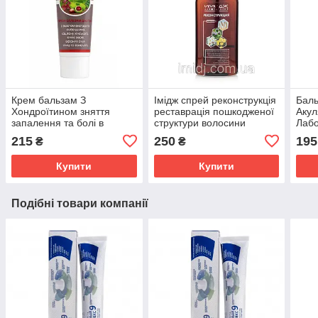
Крем бальзам З
Імідж спрей реконструкція
Баль
Хондроїтином зняття
реставрація пошкодженої
Акул
запалення та болі в
структури волосини
Лабо
суглобах, м'язах і хребті
сугл
215
250
195
₴
₴
Імідж Лабораторія
осте
Купити
Купити
Подібні товари компанії