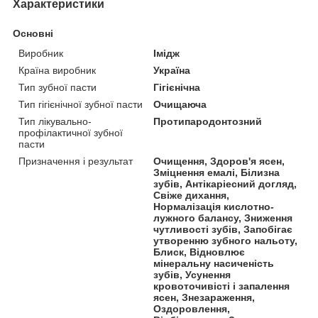
Характеристики
Основні
Виробник
Імідж
Країна виробник
Україна
Тип зубної пасти
Гігієнічна
Тип гігієнічної зубної пасти
Очищаюча
Тип лікувально-
Протипародонтозний
профілактичної зубної
пасти
Призначення і результат
Очищення, Здоров'я ясен,
Зміцнення емалі, Білизна
зубів, Антікаріесний догляд,
Свіже дихання,
Нормалізація кислотно-
лужного балансу, Зниження
чутливості зубів, Запобігає
утворенню зубного нальоту,
Блиск, Відновлює
мінеральну насиченість
зубів, Усунення
кровоточивісті і запалення
ясен, Знезараження,
Оздоровлення,