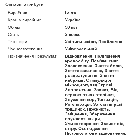
Основні атрибути
Виробник
Імідж
Країна виробник
Україна
Об`єм
30 мл
Стать
Унісекс
Тип шкіри
Усі типи шкіри, Проблемна
Час застосування
Універсальний
Призначення і результат
Відновлення, Поліпшення
кровообігу, Пом'якшення,
Заспокоєння, Зняття болю,
Зняття запалення, Зняття
роздратування, Зняття
набряків, Стимуляція
мікроциркуляції крові,
Зволоження, Захист, Від
перших ознак старіння,
Звуження пор, Тонізація,
Регенерація, Загоєння ран/
тріщинок, Пружність,
Зміцнення, Збереження
пружності шкіри,
Умиротворення, Захист від
вітру, Охолодження,
Післяпологове відновлення,