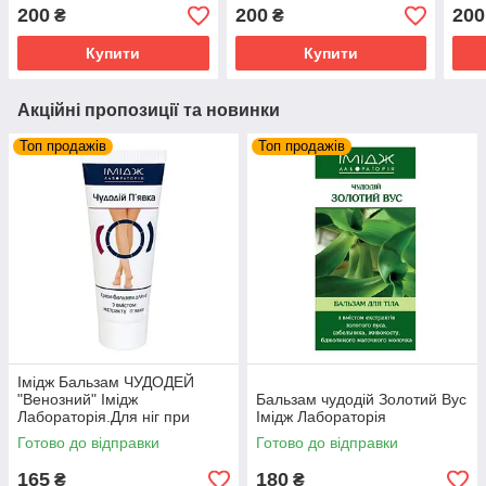
дію при лікуванні геморою
дію при лікуванні геморою
дію 
200
200
200
₴
₴
Купити
Купити
Акційні пропозиції та новинки
Топ продажів
Топ продажів
Імідж Бальзам ЧУДОДЕЙ
"Венозний" Імідж
Бальзам чудодій Золотий Вус
Лабораторія.Для ніг при
Імідж Лабораторія
венозній недостатності.
Готово до відправки
Готово до відправки
165
180
₴
₴