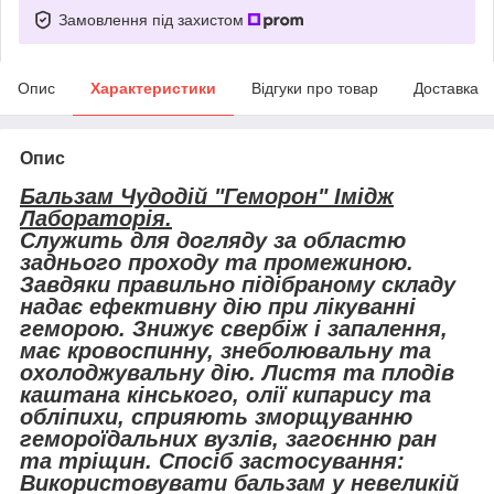
Замовлення під захистом
Опис
Характеристики
Відгуки про товар
Доставка
Опис
Бальзам Чудодій "Геморон" Імідж
Лабораторія.
Служить для догляду за областю
заднього проходу та промежиною.
Завдяки правильно підібраному складу
надає ефективну дію при лікуванні
геморою. Знижує свербіж і запалення,
має кровоспинну, знеболювальну та
охолоджувальну дію. Листя та плодів
каштана кінського, олії кипарису та
обліпихи, сприяють зморщуванню
гемороїдальних вузлів, загоєнню ран
та тріщин. Спосіб застосування:
Використовувати бальзам у невеликій