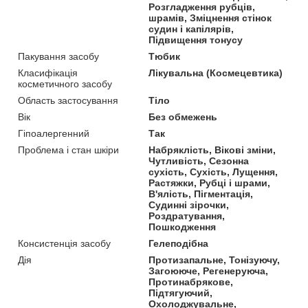
Розгладження рубців,
шрамів, Зміцнення стінок
судин і капілярів,
Підвищення тонусу
Пакування засобу
Тюбик
Класифікація
Лікувальна (Космецевтика)
косметичного засобу
Область застосування
Тіло
Вік
Без обмежень
Гіпоалергенний
Так
Проблема і стан шкіри
Набряклість, Вікові зміни,
Чутливість, Сезонна
сухість, Сухість, Лущення,
Растяжки, Рубці і шрами,
В'ялість, Пігментація,
Судинні зірочки,
Роздратування,
Пошкодження
Консистенція засобу
Гелеподібна
Дія
Протизапальне, Тонізуючу,
Загоююче, Регенеруюча,
Протинабрякове,
Підтягуючий,
Охолоджувальне,