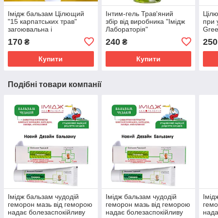
Імідж бальзам Цілющий
Інтим-гель Трав'яний
Ціл
"15 карпатських трав"
збір від виробника "Імідж
при 
загоювальна і
Лабораторія"
Gree
антисептична дія у разі
Бактерицидна,
170
240
250
₴
₴
різних пошкоджень шкіри
зволожуюча, заспокійлива
дія.
Купити
Купити
Подібні товари компанії
Імідж бальзам чудодій
Імідж бальзам чудодій
Імід
геморон мазь від геморою
геморон мазь від геморою
гемо
надає болезаспокійливу
надає болезаспокійливу
нада