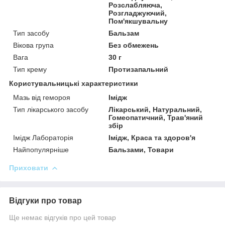
Розслабляюча,
Розгладжуючий,
Пом'якшувальну
Тип засобу
Бальзам
Вікова група
Без обмежень
Вага
30 г
Тип крему
Протизапальний
Користувальницькі характеристики
Мазь від гемороя
Імідж
Тип лікарського засобу
Лікарський, Натуральний,
Гомеопатичний, Трав'яний
збір
Імідж Лабораторія
Імідж, Краса та здоров'я
Найпопулярніше
Бальзами, Товари
Приховати
Відгуки про товар
Ще немає відгуків про цей товар