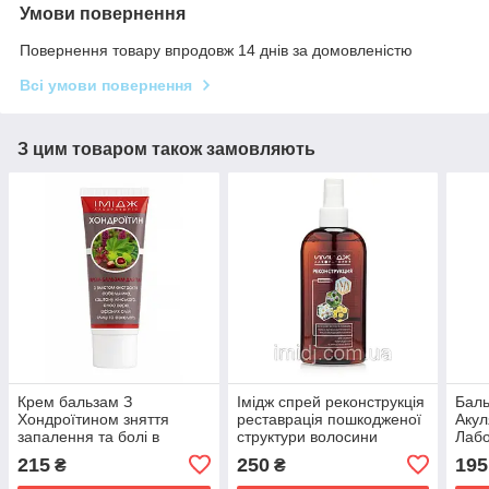
Умови повернення
Повернення товару впродовж 14 днів за домовленістю
Всі умови повернення
З цим товаром також замовляють
Крем бальзам З
Імідж спрей реконструкція
Баль
Хондроїтином зняття
реставрація пошкодженої
Акул
запалення та болі в
структури волосини
Лабо
суглобах, м'язах і хребті
сугл
215
250
195
₴
₴
Імідж Лабораторія
осте