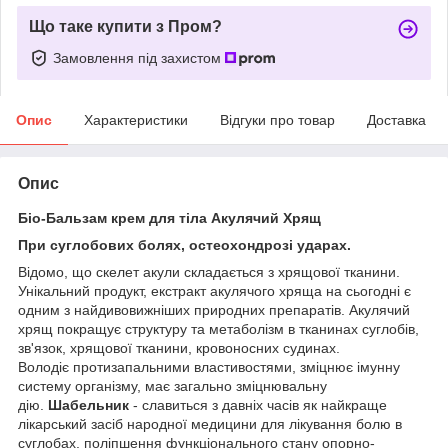
Що таке купити з Пром?
Замовлення під захистом
Опис
Характеристики
Відгуки про товар
Доставка
Опис
Біо-Бальзам крем для тіла Акулячий Хрящ
При суглобових болях, остеохондрозі ударах.
Відомо, що скелет акули складається з хрящової тканини.
Унікальний продукт, екстракт акулячого хряща на сьогодні є
одним з найдивовижніших природних препаратів. Акулячий
хрящ покращує структуру та метаболізм в тканинах суглобів,
зв'язок, хрящової тканини, кровоносних судинах.
Володіє протизапальними властивостями, зміцнює імунну
систему організму, має загально зміцнювальну
дію.
Шабельник
- славиться з давніх часів як найкраще
лікарський засіб народної медицини для лікування болю в
суглобах, поліпшення функціонального стану опорно-