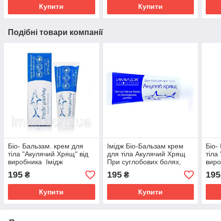
Купити
Купити
Подібні товари компанії
Біо- Бальзам. крем для
Імідж Біо-Бальзам крем
Біо-
тіла "Акулячий Хрящ" від
для тіла Акулячий Хрящ
тіла
виробника Імідж
При суглобових болях,
виро
Лабораторія. При
остеохондрозі ударах.
Лабо
195
195
195
₴
₴
суглобових болях,
сугл
остеохондрозі та ударах.
осте
Купити
Купити