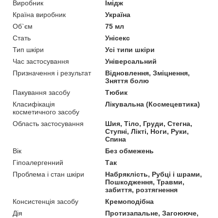
Виробник
Імідж
Країна виробник
Україна
Об`єм
75 мл
Стать
Унісекс
Тип шкіри
Усі типи шкіри
Час застосування
Універсальний
Призначення і результат
Відновлення, Зміцнення,
Зняття болю
Пакування засобу
Тюбик
Класифікація
Лікувальна (Космецевтика)
косметичного засобу
Область застосування
Шия, Тіло, Груди, Стегна,
Ступні, Лікті, Ноги, Руки,
Спина
Вік
Без обмежень
Гіпоалергенний
Так
Проблема і стан шкіри
Набряклість, Рубці і шрами,
Пошкодження, Травми,
забиття, розтягнення
Консистенція засобу
Кремоподібна
Дія
Протизапальне, Загоююче,