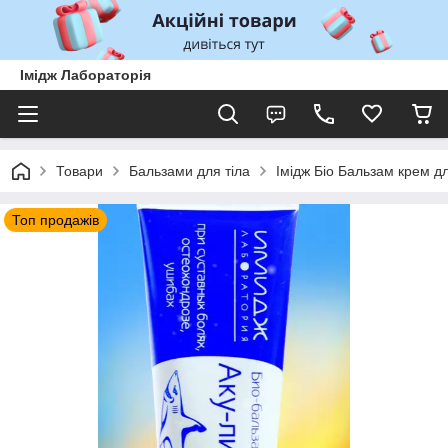
Імідж Лабораторія
Товари
Бальзами для тіла
Імідж Біо Бальзам крем д
Топ продажів