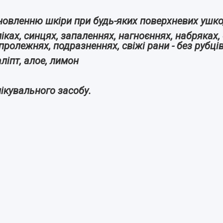
дновленню шкіри при будь-яких поверхневих ушк
піках, синцях, запаленнях, нагноєннях, набряках
пролежнях, подразненнях, свіжі рани - без рубців
ліпт, алое, лимон
ікувального засобу.
т евкаліпт