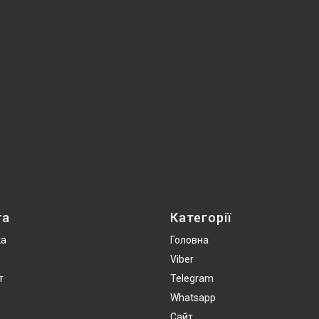
та
Категорії
ка
Головна
Viber
т
Telegram
Whatsapp
Сайт