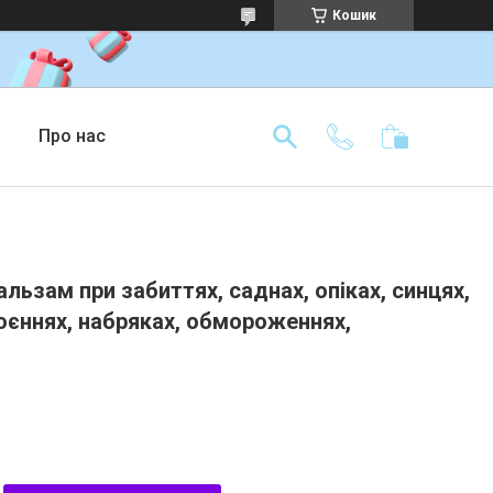
Кошик
Про нас
льзам при забиттях, саднах, опіках, синцях,
оєннях, набряках, обмороженнях,