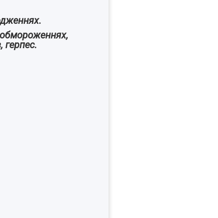
одженнях.
, обмороженнях,
, герпес.
а