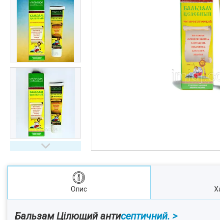
Опис
Х
Бальзам Цілющий анти
септичний. >