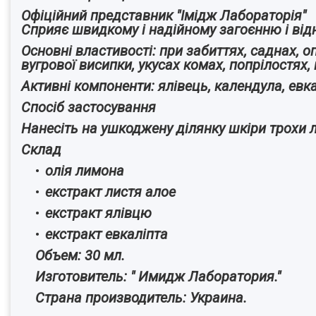
Офіційний представник "Імідж Лабораторія"
Сприяє швидкому і надійному загоєнню і ві
Основні властивості: при забиттях, саднах, о
вугрової висипки, укусах комах, попрілостях, 
Активні компоненти: ялівець, календула, евка
Спосіб застосування
Нанесіть на ушкоджену ділянку шкіри трохи л
Склад
олія лимона
екстракт листя алое
екстракт ялівцю
екстрак
Объем: 30 мл.
Изготовитель: " Имидж Лаборатория."
Страна производитель: Украина.