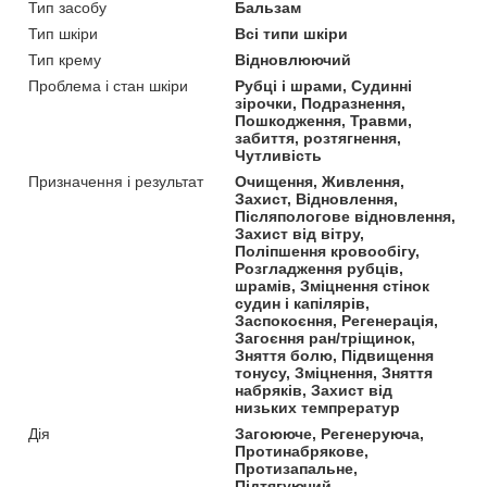
Тип засобу
Бальзам
Тип шкіри
Всі типи шкіри
Тип крему
Відновлюючий
Проблема і стан шкіри
Рубці і шрами, Судинні
зірочки, Подразнення,
Пошкодження, Травми,
забиття, розтягнення,
Чутливість
Призначення і результат
Очищення, Живлення,
Захист, Відновлення,
Післяпологове відновлення,
Захист від вітру,
Поліпшення кровообігу,
Розгладження рубців,
шрамів, Зміцнення стінок
судин і капілярів,
Заспокоєння, Регенерація,
Загоєння ран/тріщинок,
Зняття болю, Підвищення
тонусу, Зміцнення, Зняття
набряків, Захист від
низьких темпрератур
Дія
Загоююче, Регенеруюча,
Протинабрякове,
Протизапальне,
Підтягуючий