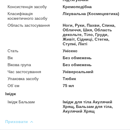
Консистенція засобу
Кремоподібна
Класифікація
Лікувальна (Космецевтика)
косметичного засобу
Область застосування
Ноги, Руки, Пахви, Спина,
Обличчя, Шия, Область
декольте, Тіло, Груди,
Живіт, Сідниці, Стегна,
Ступні, Лікті
Стать
Унісекс
Вік
Без обмежень
Вікова група
Без обмежень
Час застосування
Універсальний
Упаковка засобу
Тюбик
Об`єм
75 мл
Імідж
Імідж Бальзам
Імідж для тіла Акулячий
Хрящ, Бальзам для тіла,
Акулячий Хрящ
Приховати