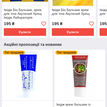
Імідж Біо Бальзам, крем
Імідж Біо Бальзам крем
Імід
для тіла Акулячий Хрящ
для тіла Акулячий Хрящ
для 
Імідж Лабораторія
195
195
195
₴
₴
Купити
Купити
Акційні пропозиції та новинки
Топ продажів
Топ продажів
Імідж крем бальзам із