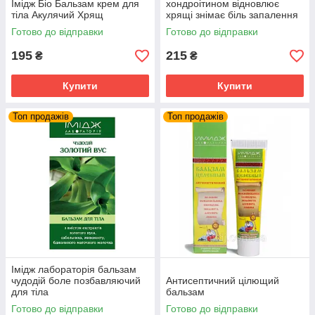
Імідж Біо Бальзам крем для
хондроітином відновлює
тіла Акулячий Хрящ
хрящі знімає біль запалення
суглобів та м'язів
Готово до відправки
Готово до відправки
195
215
₴
₴
Купити
Купити
Топ продажів
Топ продажів
Імідж лабораторія бальзам
чудодій боле позбавляючий
Антисептичний цілющий
для тіла
бальзам
Готово до відправки
Готово до відправки