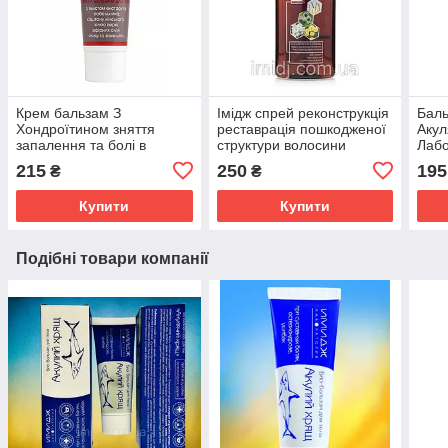
Крем бальзам З
Імідж спрей реконструкція
Баль
Хондроїтином зняття
реставрація пошкодженої
Акул
запалення та болі в
структури волосини
Лабо
суглобах, м'язах і хребті
сугл
215
250
195
₴
₴
Імідж Лабораторія
осте
Купити
Купити
Подібні товари компанії