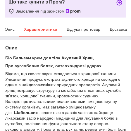
Що таке купити з Пром?
Замовлення під захистом
Опис
Характеристики
Відгуки про товар
Доставка
Опис
Біо Бальзам крем для тіла Акулячий Хрящ
При суглобових болях, остеохондрозі ударах.
Відомо, що скелет акули складається з хрящової тканини.
Унікальний продукт, екстракт акулячого хряща на сьогодні є
одним з найдивовижніших природних препаратів. Акулячий
хрящ покращує структуру та метаболізм в тканинах суглобів,
зв'язок, хрящової тканини, кровоносних судинах.
Володіє протизапальними властивостями, зміцнює імунну
систему організму, має загально зміцнювальну
дію.
Шабельник
- славиться з давніх часів як найкраще
лікарський засіб народної медицини для лікування болю в
суглобах, поліпшення функціонального стану опорно-
рухового апарату. Ломота тіла, рук та ніг, ревматичні болі, болі