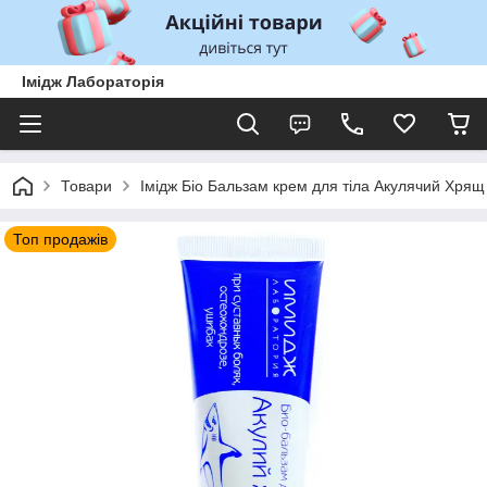
Імідж Лабораторія
Товари
Імідж Біо Бальзам крем для тіла Акулячий Хрящ
Топ продажів