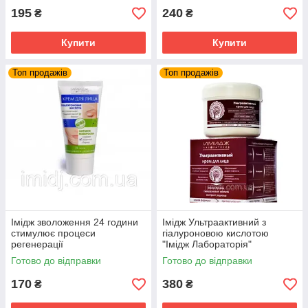
195
240
₴
₴
Купити
Купити
Топ продажів
Топ продажів
Імідж зволоження 24 години
Імідж Ультраактивний з
стимулює процеси
гіалуроновою кислотою
регенерації
"Імідж Лабораторія"
Готово до відправки
Готово до відправки
170
380
₴
₴