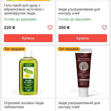
Гель скраб для душу з
абрикосовою кісточкою і
Імідж ультраактивний для
грейпфрутом Імідж
контуру очей
лабораторія
Готово до відправки
Готово до відправки
220
350
₴
₴
Купити
Купити
Топ продажів
Топ продажів
Огірковий лосьйон Імідж
Імідж ультраактивний для
лабораторія
контуру очей