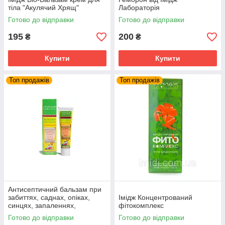
тіла "Акулячий Хрящ"
Лабораторія
Готово до відправки
Готово до відправки
195
200
₴
₴
Купити
Купити
Топ продажів
Топ продажів
Антисептичний бальзам при
забиттях, саднах, опіках,
Імідж Концентрований
синцях, запаленнях,
фітокомплекс
нагноєннях, набряках,
Готово до відправки
Готово до відправки
обмороженнях, пораненнях