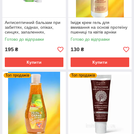
Антисептичний бальзам при
Імідж крем гель для
забиттях, саднах, опіках,
вмивання на основі протеїну
синцях, запаленнях,
пшениці та квітів арніки
нагноєннях, набряках,
Готово до відправки
Готово до відправки
обмороженнях, пораненнях
195
130
₴
₴
Купити
Купити
Топ продажів
Топ продажів