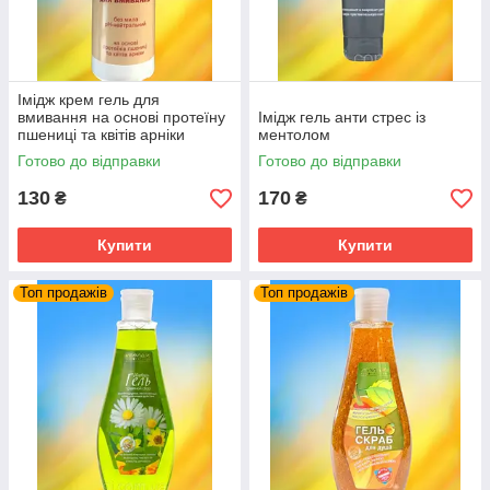
Імідж крем гель для
вмивання на основі протеїну
Імідж гель анти стрес із
пшениці та квітів арніки
ментолом
Готово до відправки
Готово до відправки
130
170
₴
₴
Купити
Купити
Топ продажів
Топ продажів