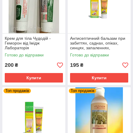
Крем для тіла Чудодій -
Антисептичний бальзам при
Геморон від Імідж
забиттях, саднах, опіках,
Лабораторія
синцях, запаленнях,
нагноєннях, набряках,
Готово до відправки
Готово до відправки
обмороженнях, пораненнях
200
195
₴
₴
Купити
Купити
Топ продажів
Топ продажів