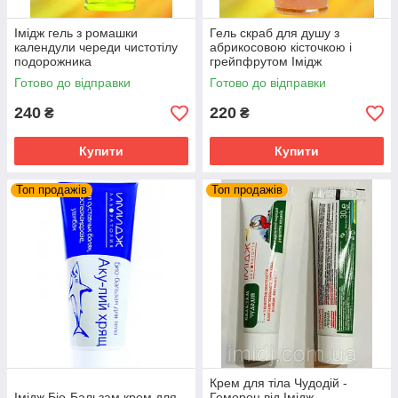
Імідж гель з ромашки
Гель скраб для душу з
календули череди чистотілу
абрикосовою кісточкою і
подорожника
грейпфрутом Імідж
лабораторія
Готово до відправки
Готово до відправки
240
220
₴
₴
Купити
Купити
Топ продажів
Топ продажів
Крем для тіла Чудодій -
Імідж Біо-Бальзам крем для
Геморон від Імідж