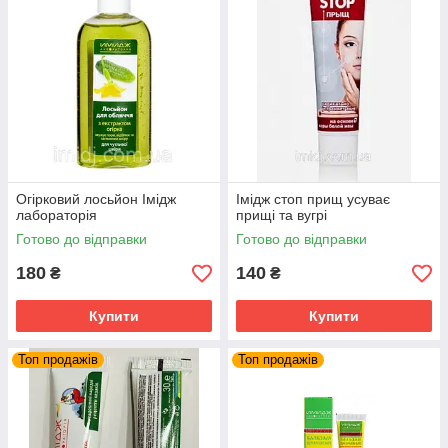
Огірковий лосьйон Імідж
Імідж стоп прищ усуває
лабораторія
прищі та вугрі
Готово до відправки
Готово до відправки
180
140
₴
₴
Купити
Купити
Топ продажів
Топ продажів