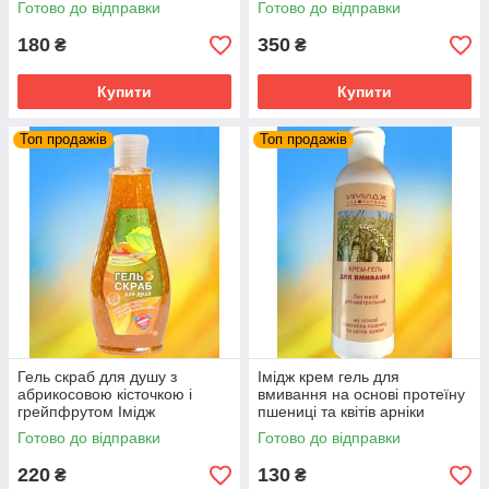
Готово до відправки
Готово до відправки
180
350
₴
₴
Купити
Купити
Топ продажів
Топ продажів
Гель скраб для душу з
Імідж крем гель для
абрикосовою кісточкою і
вмивання на основі протеїну
грейпфрутом Імідж
пшениці та квітів арніки
лабораторія
Готово до відправки
Готово до відправки
220
130
₴
₴