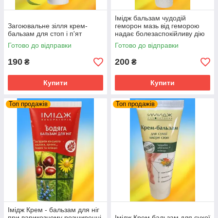
Імідж бальзам чудодій
Загоювальне зілля крем-
геморон мазь від геморою
бальзам для стоп і п'ят
надає болезаспокійливу дію
при лікуванні геморою
Готово до відправки
Готово до відправки
190
200
₴
₴
Купити
Купити
Топ продажів
Топ продажів
Імідж Крем - бальзам для ніг
при варикозному розширенні
Імідж Крем бальзам для сухої