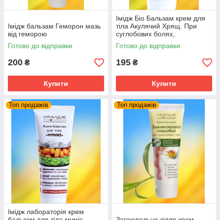
Імідж Біо Бальзам крем для
Імідж бальзам Геморон мазь
тіла Акулячий Хрящ. При
від геморою
суглобових болях,
остеохондрозі ударах.
Готово до відправки
Готово до відправки
200
195
₴
₴
Купити
Купити
Топ продажів
Топ продажів
Імідж лабораторія крем
бальзам для тіла муміє
Загоювальне зілля крем-