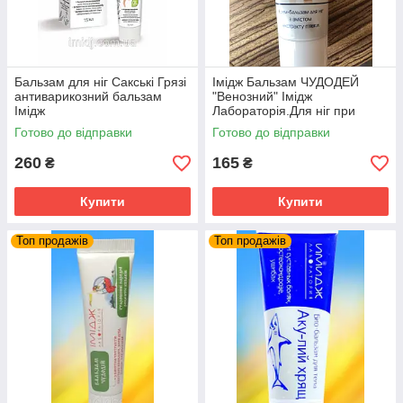
Бальзам для ніг Сакські Грязі
Імідж Бальзам ЧУДОДЕЙ
антиварикозний бальзам
"Венозний" Імідж
Імідж
Лабораторія.Для ніг при
венозній недостатності.
Готово до відправки
Готово до відправки
260
165
₴
₴
Купити
Купити
Топ продажів
Топ продажів