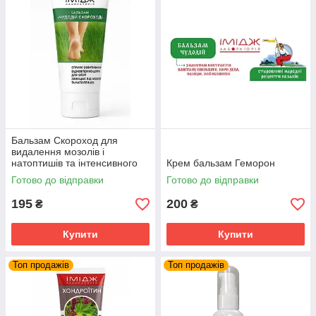
Бальзам Скороход для
видалення мозолів і
натоптишів та інтенсивного
Крем бальзам Геморон
пом'якшення шкіри стоп
Готово до відправки
Готово до відправки
195
200
₴
₴
Купити
Купити
Топ продажів
Топ продажів