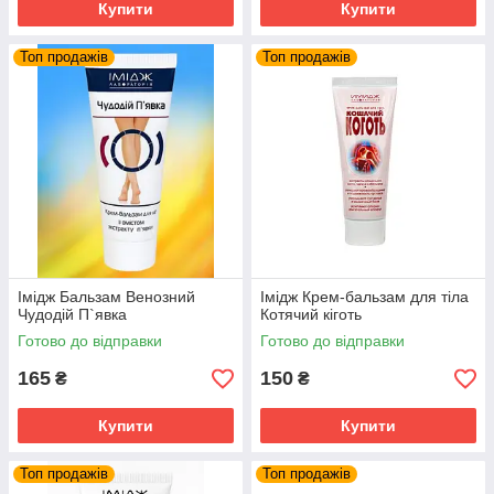
Купити
Купити
Топ продажів
Топ продажів
Імідж Бальзам Венозний
Імідж Крем-бальзам для тіла
Чудодій П`явка
Котячий кіготь
Готово до відправки
Готово до відправки
165
150
₴
₴
Купити
Купити
Топ продажів
Топ продажів