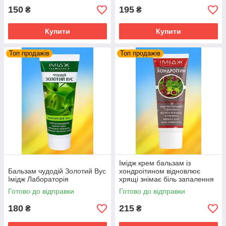
150
195
₴
₴
Купити
Купити
Топ продажів
Топ продажів
Імідж крем бальзам із
Бальзам чудодій Золотий Вус
хондроітином відновлює
Імідж Лабораторія
хрящі знімає біль запалення
суглобів та м'язів
Готово до відправки
Готово до відправки
180
215
₴
₴