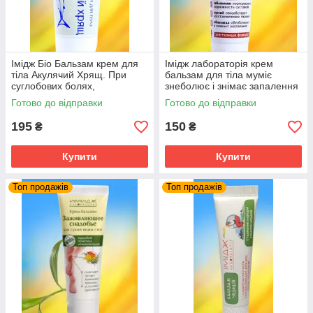
Імідж Біо Бальзам крем для
Імідж лабораторія крем
тіла Акулячий Хрящ. При
бальзам для тіла муміє
суглобових болях,
знеболює і знімає запалення
остеохондрозі ударах.
Готово до відправки
Готово до відправки
195
150
₴
₴
Купити
Купити
Топ продажів
Топ продажів