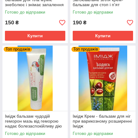
знеболює і знімає запалення
бальзам для стоп і п'ят
Готово до відправки
Готово до відправки
150
190
₴
₴
Купити
Купити
Топ продажів
Топ продажів
Імідж бальзам чудодій
Імідж Крем - бальзам для ніг
геморон мазь від геморою
при варикозному розширенні
надає болезаспокійливу дію
Імідж
при лікуванні геморою
Готово до відправки
Готово до відправки