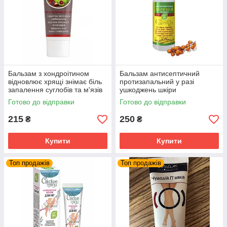
Бальзам з хондроітином
Бальзам антисептичний
відновлює хрящі знімає біль
протизапальний у разі
запалення суглобів та м'язів
ушкоджень шкіри
Імідж
Готово до відправки
Готово до відправки
215
250
₴
₴
Купити
Купити
Топ продажів
Топ продажів