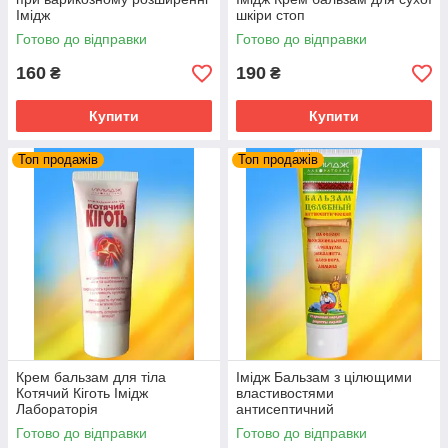
Імідж
шкіри стоп
Готово до відправки
Готово до відправки
160
190
₴
₴
Купити
Купити
Топ продажів
Топ продажів
Крем бальзам для тіла
Імідж Бальзам з цілющими
Котячий Кіготь Імідж
властивостями
Лабораторія
антисептичний
Готово до відправки
Готово до відправки