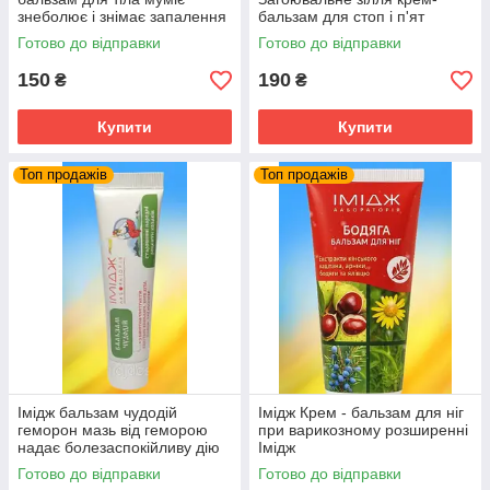
знеболює і знімає запалення
бальзам для стоп і п'ят
Готово до відправки
Готово до відправки
150
190
₴
₴
Купити
Купити
Топ продажів
Топ продажів
Імідж бальзам чудодій
Імідж Крем - бальзам для ніг
геморон мазь від геморою
при варикозному розширенні
надає болезаспокійливу дію
Імідж
при лікуванні геморою
Готово до відправки
Готово до відправки