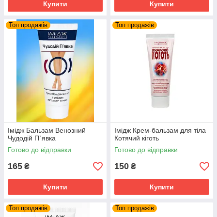
Купити
Купити
Топ продажів
Топ продажів
Імідж Бальзам Венозний
Імідж Крем-бальзам для тіла
Чудодій П`явка
Котячий кіготь
Готово до відправки
Готово до відправки
165
150
₴
₴
Купити
Купити
Топ продажів
Топ продажів