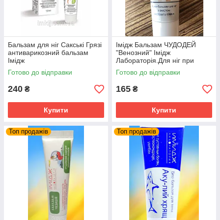
Бальзам для ніг Сакські Грязі
Імідж Бальзам ЧУДОДЕЙ
антиварикозний бальзам
"Венозний" Імідж
Імідж
Лабораторія.Для ніг при
венозній недостатності.
Готово до відправки
Готово до відправки
240
165
₴
₴
Купити
Купити
Топ продажів
Топ продажів