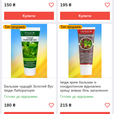
150
195
₴
₴
Купити
Купити
Топ продажів
Топ продажів
Імідж крем бальзам із
Бальзам чудодій Золотий Вус
хондроітином відновлює
Імідж Лабораторія
хрящі знімає біль запалення
суглобів та м'язів
Готово до відправки
Готово до відправки
180
215
₴
₴