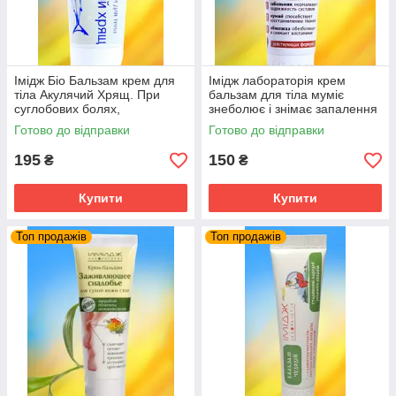
Імідж Біо Бальзам крем для
Імідж лабораторія крем
тіла Акулячий Хрящ. При
бальзам для тіла муміє
суглобових болях,
знеболює і знімає запалення
остеохондрозі ударах.
Готово до відправки
Готово до відправки
195
150
₴
₴
Купити
Купити
Топ продажів
Топ продажів