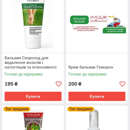
Бальзам Скороход для
видалення мозолів і
натоптишів та інтенсивного
Крем бальзам Геморон
пом'якшення шкіри стоп
Готово до відправки
Готово до відправки
195
200
₴
₴
Купити
Купити
Топ продажів
Топ продажів