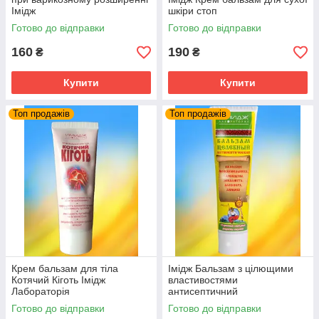
Імідж
шкіри стоп
Готово до відправки
Готово до відправки
160
190
₴
₴
Купити
Купити
Топ продажів
Топ продажів
Крем бальзам для тіла
Імідж Бальзам з цілющими
Котячий Кіготь Імідж
властивостями
Лабораторія
антисептичний
Готово до відправки
Готово до відправки