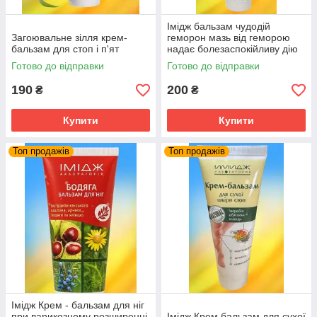
Імідж бальзам чудодій
Загоювальне зілля крем-
геморон мазь від геморою
бальзам для стоп і п'ят
надає болезаспокійливу дію
при лікуванні геморою
Готово до відправки
Готово до відправки
190
200
₴
₴
Купити
Купити
Топ продажів
Топ продажів
Імідж Крем - бальзам для ніг
при варикозному розширенні
Імідж Крем бальзам для сухої