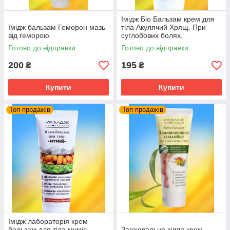
Імідж Біо Бальзам крем для
Імідж бальзам Геморон мазь
тіла Акулячий Хрящ. При
від геморою
суглобових болях,
остеохондрозі ударах.
Готово до відправки
Готово до відправки
200
195
₴
₴
Купити
Купити
Топ продажів
Топ продажів
Імідж лабораторія крем
бальзам для тіла муміє
Загоювальне зілля крем-