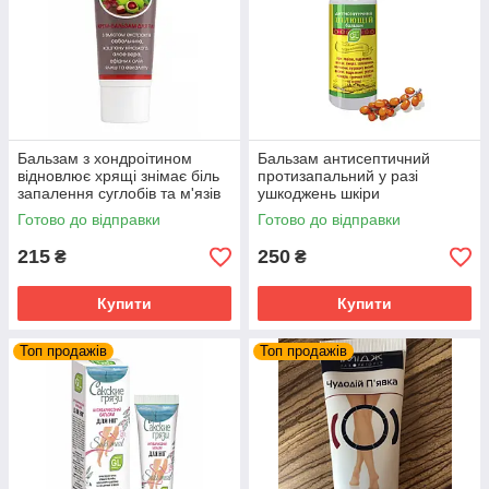
Бальзам з хондроітином
Бальзам антисептичний
відновлює хрящі знімає біль
протизапальний у разі
запалення суглобів та м'язів
ушкоджень шкіри
Імідж
Готово до відправки
Готово до відправки
215
250
₴
₴
Купити
Купити
Топ продажів
Топ продажів