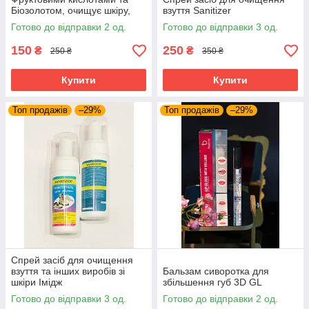
Біозолотом, очищує шкіру,
взуття Sanitizer
живить та вирівнює колір
Готово до відправки 2 од.
Готово до відправки 3 од.
обличчя, Імідж
150
250
₴
₴
250 ₴
350 ₴
Купити
Купити
Топ продажів
–29%
Топ продажів
–29%
Спрей засіб для очищення
взуття та інших виробів зі
Бальзам сиворотка для
шкіри Імідж
збільшення губ 3D GL
Готово до відправки 3 од.
Готово до відправки 2 од.