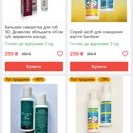
Бальзам сиворотка для губ
3D, Дозволяє збільшити об’єм
Спрей засіб для очищення
губ, вирівняти контур,
взуття Sanitizer
зробити більш насичений
Готово до відправки 2 од.
Готово до відправки 3 од.
колір
250
250
₴
₴
350 ₴
350 ₴
Купити
Купити
Топ продажів
–40%
Топ продажів
–29%