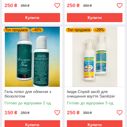
250
250
₴
₴
350 ₴
350 ₴
Купити
Купити
Топ продажів
–40%
Топ продажів
–29%
Гель пілінг для обличчя з
Імідж Спрей засіб для
біозолотом
очищення взуття Sanitizer
Готово до відправки 2 од.
Готово до відправки 3 од.
150
250
₴
₴
250 ₴
350 ₴
Купити
Купити