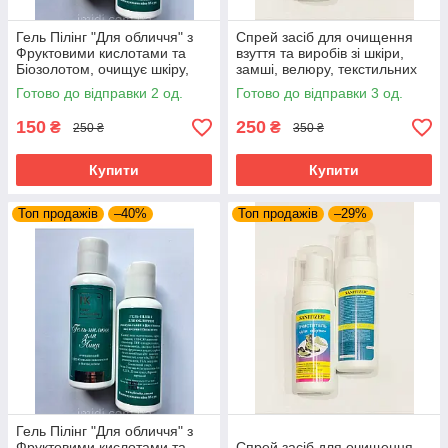
Гель Пілінг "Для обличчя" з
Спрей засіб для очищення
Фруктовими кислотами та
взуття та виробів зі шкіри,
Біозолотом, очищує шкіру,
замші, велюру, текстильних
живить та вирівнює колір
матеріалів Sanitizer Імідж
Готово до відправки 2 од.
Готово до відправки 3 од.
обличчя, Імідж
150
250
₴
₴
250 ₴
350 ₴
Купити
Купити
Топ продажів
–40%
Топ продажів
–29%
Гель Пілінг "Для обличчя" з
Фруктовими кислотами та
Спрей засіб для очищення