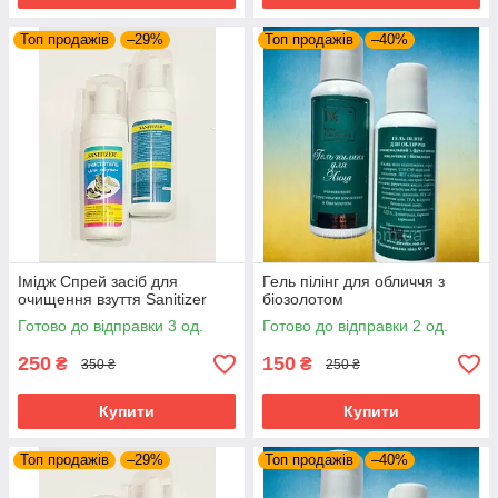
Топ продажів
–29%
Топ продажів
–40%
Імідж Спрей засіб для
Гель пілінг для обличчя з
очищення взуття Sanitizer
біозолотом
Готово до відправки 3 од.
Готово до відправки 2 од.
250
150
₴
₴
350 ₴
250 ₴
Купити
Купити
Топ продажів
–29%
Топ продажів
–40%